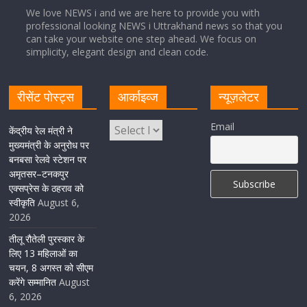
We love NEWS i and we are here to provide you with
professional looking NEWS i Uttrakhand news so that you
सीएम धामी ने हरिद्वार में शिवभक्तों का हेलिकॉप्टर से पुष्पवर्षा और पैर
can take your website one step ahead. We focus on
धोकर किया स्वागत
simplicity, elegant design and clean code.
August 5, 2026
1 Comment
रीसेंट पोस्ट्स
आर्काइव्ज
न्यूज़लेटर
मुख्यमंत्री पुष्कर सिंह धामी ने किया मसूरी विधानसभा में विभिन्न
Email
विकास योजनाओं का लोकार्पण-शिलान्यास
केंद्रीय रेल मंत्री ने
मुख्यमंत्री के अनुरोध पर
August 5, 2026
1 Comment
बनबसा रेलवे स्टेशन पर
अमृतसर–टनकपुर
एक्सप्रेस के ठहराव को
स्वीकृति
August 6,
2026
तीलू रौतेली पुरस्कार के
लिए 13 महिलाओं का
चयन, 8 अगस्त को सीएम
करेंगे सम्मानित
August
6, 2026