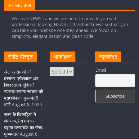
अधिकारियों को किया निलंबित
अबाउट अस
August 8, 2026
1 Comment
We love NEWS i and we are here to provide you with
professional looking NEWS i Uttrakhand news so that you
can take your website one step ahead. We focus on
Cabinet Baithak: उत्तराखंड में श्रमिकों को हर महीने 7 तारीख
simplicity, elegant design and clean code.
तक मिलेगी मजदूरी, ओवरटाइम पर मिलेगा दोगुना भुगतान
August 8, 2026
1 Comment
रीसेंट पोस्ट्स
आर्काइव्ज
न्यूज़लेटर
केंद्रीय रेल मंत्री ने मुख्यमंत्री के अनुरोध पर बनबसा रेलवे स्टेशन पर
Email
खेल प्रतिभाओं को
अमृतसर–टनकपुर एक्सप्रेस के ठहराव को स्वीकृति
हरसंभव प्रोत्साहन और
विश्वस्तरीय सुविधाएँ
August 6, 2026
1 Comment
उपलब्ध कराना सरकार की
प्राथमिकता: मुख्यमंत्री
धामी
August 8, 2026
राज्य के खिलाड़ियों ने
अंतरराष्ट्रीय मंच पर
बढ़ाया उत्तराखंड का गौरव:
मुख्यमंत्री
August 8,