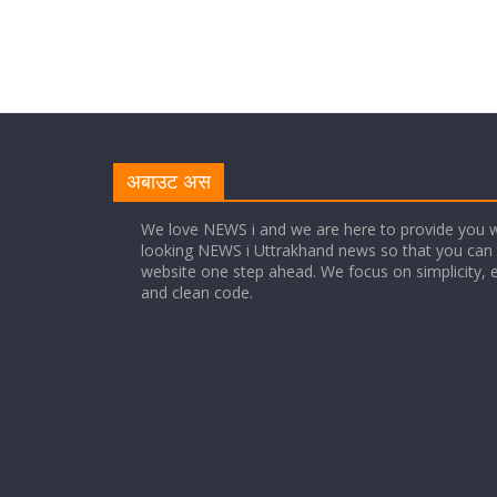
अबाउट अस
We love NEWS i and we are here to provide you w
looking NEWS i Uttrakhand news so that you can 
website one step ahead. We focus on simplicity, 
and clean code.