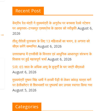
घर जाएंगे बीएलओ
Recent Post
August 6, 2026
1 Comment
केंद्रीय रेल मंत्री ने मुख्यमंत्री के अनुरोध पर बनबसा रेलवे स्टेशन
पर अमृतसर–टनकपुर एक्सप्रेस के ठहराव को स्वीकृति
August 6,
मुख्यमंत्री पुष्कर सिंह धामी ने हरकी पैड़ी से
लेकर कांवड़ यात्रा मार्ग पर हेलीकॉप्टर से
2026
क
→
शिवभक्तों पर पुष्पवर्षा कर उनका स्वागत
तीलू रौतेली पुरस्कार के लिए 13 महिलाओं का चयन, 8 अगस्त को
किया गया
सीएम करेंगे सम्मानित
August 6, 2026
August 5, 2026
1 Comment
उत्तराखण्ड में एनसीसी के विस्तार एवं आधुनिक आधारभूत संरचना के
विकास पर हुई महत्वपूर्ण चर्चा
August 6, 2026
SIR: 65 साल के अधिक आयु के बुजुर्गों के घर जाएंगे बीएलओ
धर्मनगरी हरिद्वार में कांवड़ यात्रा के दौरान
August 6, 2026
मंगलवार को आस्था, सेवा और संस्कृति का
अद्भुत संगम देखने को मिला
मुख्यमंत्री पुष्कर सिंह धामी ने हरकी पैड़ी से लेकर कांवड़ यात्रा मार्ग
पर हेलीकॉप्टर से शिवभक्तों पर पुष्पवर्षा कर उनका स्वागत किया गया
August 5, 2026
1 Comment
August 5, 2026
मुख्यमंत्री ने स्वास्थ्य सेवा शिविर का किया
Categories
शुभारंभ, श्रद्धालुओं को अपने हाथों से