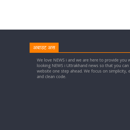
अबाउट अस
We love NEWS i and we are here to provide you w
looking NEWS i Uttrakhand news so that you can 
website one step ahead. We focus on simplicity, 
and clean code.