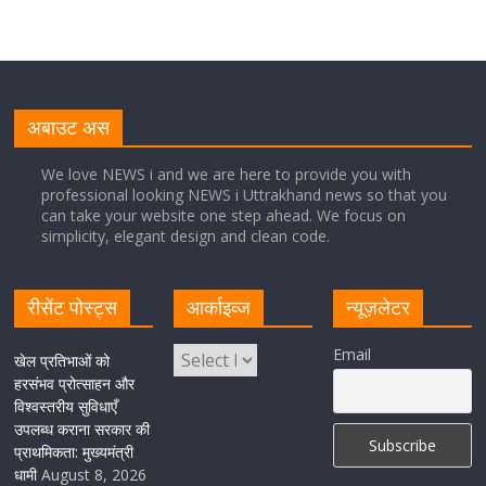
August 8, 2026
1 Comment
नंदा की चौकी पुल की एप्राेच रोड धंसने के मामले में कार्रवाई;
अधिकारियों को किया निलंबित
अबाउट अस
August 8, 2026
1 Comment
We love NEWS i and we are here to provide you with
professional looking NEWS i Uttrakhand news so that you
can take your website one step ahead. We focus on
Cabinet Baithak: उत्तराखंड में श्रमिकों को हर महीने 7 तारीख
simplicity, elegant design and clean code.
तक मिलेगी मजदूरी, ओवरटाइम पर मिलेगा दोगुना भुगतान
August 8, 2026
1 Comment
रीसेंट पोस्ट्स
आर्काइव्ज
न्यूज़लेटर
केंद्रीय रेल मंत्री ने मुख्यमंत्री के अनुरोध पर बनबसा रेलवे स्टेशन पर
Email
खेल प्रतिभाओं को
अमृतसर–टनकपुर एक्सप्रेस के ठहराव को स्वीकृति
हरसंभव प्रोत्साहन और
विश्वस्तरीय सुविधाएँ
August 6, 2026
1 Comment
उपलब्ध कराना सरकार की
प्राथमिकता: मुख्यमंत्री
धामी
August 8, 2026