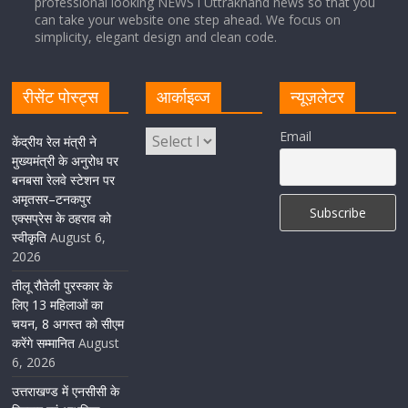
professional looking NEWS i Uttrakhand news so that you
सीएम धामी ने हरिद्वार में शिवभक्तों का हेलिकॉप्टर से पुष्पवर्षा और पैर
can take your website one step ahead. We focus on
धोकर किया स्वागत
simplicity, elegant design and clean code.
August 5, 2026
1 Comment
रीसेंट पोस्ट्स
आर्काइव्ज
न्यूज़लेटर
मुख्यमंत्री पुष्कर सिंह धामी ने किया मसूरी विधानसभा में विभिन्न
Email
विकास योजनाओं का लोकार्पण-शिलान्यास
केंद्रीय रेल मंत्री ने
मुख्यमंत्री के अनुरोध पर
August 5, 2026
1 Comment
बनबसा रेलवे स्टेशन पर
अमृतसर–टनकपुर
एक्सप्रेस के ठहराव को
स्वीकृति
August 6,
2026
तीलू रौतेली पुरस्कार के
लिए 13 महिलाओं का
चयन, 8 अगस्त को सीएम
करेंगे सम्मानित
August
6, 2026
उत्तराखण्ड में एनसीसी के