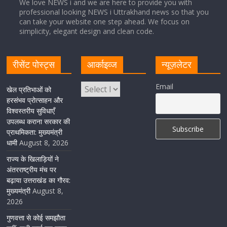
We love NEWS i and we are here to provide you with
professional looking NEWS i Uttrakhand news so that you
can take your website one step ahead. We focus on
Cabinet Baithak: उत्तराखंड में श्रमिकों को हर महीने 7 तारीख
simplicity, elegant design and clean code.
तक मिलेगी मजदूरी, ओवरटाइम पर मिलेगा दोगुना भुगतान
August 8, 2026
1 Comment
रीसेंट पोस्ट्स
आर्काइव्ज
न्यूज़लेटर
केंद्रीय रेल मंत्री ने मुख्यमंत्री के अनुरोध पर बनबसा रेलवे स्टेशन पर
Email
खेल प्रतिभाओं को
अमृतसर–टनकपुर एक्सप्रेस के ठहराव को स्वीकृति
हरसंभव प्रोत्साहन और
विश्वस्तरीय सुविधाएँ
August 6, 2026
1 Comment
उपलब्ध कराना सरकार की
प्राथमिकता: मुख्यमंत्री
धामी
August 8, 2026
राज्य के खिलाड़ियों ने
अंतरराष्ट्रीय मंच पर
बढ़ाया उत्तराखंड का गौरव:
मुख्यमंत्री
August 8,
2026
गुणवत्ता से कोई समझौता