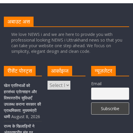
नंदा की चौकी पुल की एप्राेच रोड धंसने के मामले में कार्रवाई;
अधिकारियों को किया निलंबित
अबाउट अस
August 8, 2026
1 Comment
We love NEWS i and we are here to provide you with
professional looking NEWS i Uttrakhand news so that you
can take your website one step ahead. We focus on
Cabinet Baithak: उत्तराखंड में श्रमिकों को हर महीने 7 तारीख
simplicity, elegant design and clean code.
तक मिलेगी मजदूरी, ओवरटाइम पर मिलेगा दोगुना भुगतान
August 8, 2026
1 Comment
रीसेंट पोस्ट्स
आर्काइव्ज
न्यूज़लेटर
केंद्रीय रेल मंत्री ने मुख्यमंत्री के अनुरोध पर बनबसा रेलवे स्टेशन पर
Email
खेल प्रतिभाओं को
अमृतसर–टनकपुर एक्सप्रेस के ठहराव को स्वीकृति
हरसंभव प्रोत्साहन और
विश्वस्तरीय सुविधाएँ
August 6, 2026
1 Comment
उपलब्ध कराना सरकार की
प्राथमिकता: मुख्यमंत्री
धामी
August 8, 2026
राज्य के खिलाड़ियों ने
अंतरराष्ट्रीय मंच पर