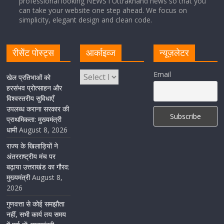
professional looking NEWS i Uttrakhand news so that you
can take your website one step ahead. We focus on
Cabinet Baithak: उत्तराखंड में श्रमिकों को हर महीने 7 तारीख
simplicity, elegant design and clean code.
तक मिलेगी मजदूरी, ओवरटाइम पर मिलेगा दोगुना भुगतान
August 8, 2026
1 Comment
रीसेंट पोस्ट्स
आर्काइव्ज
न्यूज़लेटर
केंद्रीय रेल मंत्री ने मुख्यमंत्री के अनुरोध पर बनबसा रेलवे स्टेशन पर
Email
खेल प्रतिभाओं को
अमृतसर–टनकपुर एक्सप्रेस के ठहराव को स्वीकृति
हरसंभव प्रोत्साहन और
विश्वस्तरीय सुविधाएँ
August 6, 2026
1 Comment
उपलब्ध कराना सरकार की
प्राथमिकता: मुख्यमंत्री
धामी
August 8, 2026
राज्य के खिलाड़ियों ने
अंतरराष्ट्रीय मंच पर
बढ़ाया उत्तराखंड का गौरव:
मुख्यमंत्री
August 8,
2026
गुणवत्ता से कोई समझौता
नहीं, सभी कार्य तय समय