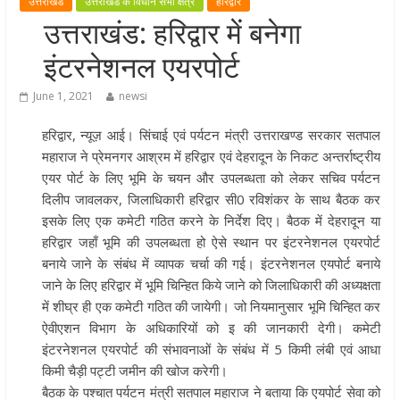
उत्तराखंड
उत्तराखंड के विधान सभा क्षेत्र
हरिद्वार
खेल प्रतिभाओं को हरसंभव प्रोत्साहन औ
उत्तराखंड: हरिद्वार में बनेगा
विश्वस्तरीय सुविधाएँ उपलब्ध कराना सरक
इंटरनेशनल एयरपोर्ट
की प्राथमिकता: मुख्यमंत्री धामी
राज्य के खिलाड़ियों ने अंतरराष्ट्रीय मंच प
June 1, 2021
newsi
बढ़ाया उत्तराखंड का गौरव: मुख्यमंत्री
हरिद्वार, न्यूज़ आई। सिंचाई एवं पर्यटन मंत्री उत्तराखण्ड सरकार सतपाल
गुणवत्ता से कोई समझौता नहीं, सभी कार्य
महाराज ने प्रेमनगर आश्रम में हरिद्वार एवं देहरादून के निकट अन्तर्राष्ट्रीय
समय में पूर्ण हों: मुख्यमंत्री
एयर पोर्ट के लिए भूमि के चयन और उपलब्धता को लेकर सचिव पर्यटन
खेल विजन, नई खेल नीति और लिगेसी प्ल
दिलीप जावलकर, जिलाधिकारी हरिद्वार सी0 रविशंकर के साथ बैठक कर
के अनुरूप आधुनिक खेल अवसंरचना
इसके लिए एक कमेटी गठित करने के निर्देश दिए। बैठक में देहरादून या
विकसित करने के निर्देश
हरिद्वार जहाँ भूमि की उपलब्धता हो ऐसे स्थान पर इंटरनेशनल एयरपोर्ट
बनाये जाने के संबंध में व्यापक चर्चा की गई। इंटरनेशनल एयपोर्ट बनाये
जाने के लिए हरिद्वार में भूमि चिन्हित किये जाने को जिलाधिकारी की अध्यक्षता
में शीघ्र ही एक कमेटी गठित की जायेगी। जो नियमानुसार भूमि चिन्हित कर
ऐवीएशन विभाग के अधिकारियों को इ की जानकारी देगी। कमेटी
इंटरनेशनल एयरपोर्ट की संभावनाओं के संबंध में 5 किमी लंबी एवं आधा
किमी चैड़ी पट्टी जमीन की खोज करेगी।
बैठक के पश्चात पर्यटन मंत्री सतपाल महाराज ने बताया कि एयपोर्ट सेवा को