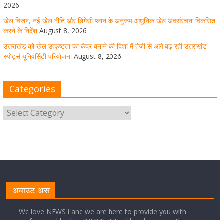
बढ़ रही उत्तराखंड स्पोर्ट्स यूनिवर्सिटी परियोजना
2026
खेल विजन, नई खेल नीति और लिगेसी प्लान के अनुरूप आधुनिक खेल अवसंरचना विकसित
August 8, 2026
1 Comment
करने के निर्देश
August 8, 2026
उत्तराखंड को खेल उत्कृष्टता का केंद्र बनाने की दिशा में तेजी से आगे बढ़ रही उत्तराखंड
स्पोर्ट्स यूनिवर्सिटी परियोजना
August 8, 2026
मुख्य सचिव ने कहा- कौशल विकास से संबंधित सभी विभाग एक
प्लेटफॉर्म पर करें काम
Categories
August 8, 2026
1 Comment
साइबर अपराध नियंत्रण व प्रबंधन में उत्तराखंड पुलिस का पांचवां
नंबर, सीएम धामी ने दी बधाई
August 8, 2026
1 Comment
नंदा की चौकी पुल की एप्राेच रोड धंसने के मामले में कार्रवाई;
अधिकारियों को किया निलंबित
अबाउट अस
August 8, 2026
1 Comment
We love NEWS i and we are here to provide you with