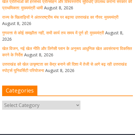
खेल प्रतिभाओं को हरसंभव प्रोत्साहन और विश्वस्तरीय सुविधाएँ उपलब्ध कराना सरकार की
August 8, 2026
1 Comment
प्राथमिकता: मुख्यमंत्री धामी
August 8, 2026
राज्य के खिलाड़ियों ने अंतरराष्ट्रीय मंच पर बढ़ाया उत्तराखंड का गौरव: मुख्यमंत्री
August 8, 2026
उत्तराखंड को खेल उत्कृष्टता का केंद्र बनाने की दिशा में तेजी से आगे
गुणवत्ता से कोई समझौता नहीं, सभी कार्य तय समय में पूर्ण हों: मुख्यमंत्री
August 8,
बढ़ रही उत्तराखंड स्पोर्ट्स यूनिवर्सिटी परियोजना
2026
खेल विजन, नई खेल नीति और लिगेसी प्लान के अनुरूप आधुनिक खेल अवसंरचना विकसित
August 8, 2026
1 Comment
करने के निर्देश
August 8, 2026
उत्तराखंड को खेल उत्कृष्टता का केंद्र बनाने की दिशा में तेजी से आगे बढ़ रही उत्तराखंड
स्पोर्ट्स यूनिवर्सिटी परियोजना
August 8, 2026
मुख्य सचिव ने कहा- कौशल विकास से संबंधित सभी विभाग एक
प्लेटफॉर्म पर करें काम
Categories
August 8, 2026
1 Comment
साइबर अपराध नियंत्रण व प्रबंधन में उत्तराखंड पुलिस का पांचवां
नंबर, सीएम धामी ने दी बधाई
August 8, 2026
1 Comment