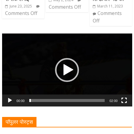
June 23, 2025
Comments Off
March 11, 2023
Comments Off
Comments
Off
Video
Player
00:00
02:00
पॉपुलर पोस्ट्स