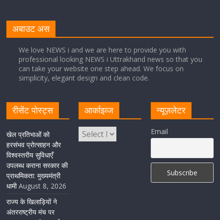
नंदा की चौकी पुल की एप्राेच रोड धंसने के मामले में कार्रवाई;
अधिकारियों को किया निलंबित
अबाउट अस
August 8, 2026
1 Comment
We love NEWS i and we are here to provide you with
professional looking NEWS i Uttrakhand news so that you
can take your website one step ahead. We focus on
Cabinet Baithak: उत्तराखंड में श्रमिकों को हर महीने 7 तारीख
simplicity, elegant design and clean code.
तक मिलेगी मजदूरी, ओवरटाइम पर मिलेगा दोगुना भुगतान
August 8, 2026
1 Comment
रीसेंट पोस्ट्स
आर्काइव्ज
न्यूज़लेटर
केंद्रीय रेल मंत्री ने मुख्यमंत्री के अनुरोध पर बनबसा रेलवे स्टेशन पर
Email
खेल प्रतिभाओं को
अमृतसर–टनकपुर एक्सप्रेस के ठहराव को स्वीकृति
हरसंभव प्रोत्साहन और
विश्वस्तरीय सुविधाएँ
August 6, 2026
1 Comment
उपलब्ध कराना सरकार की
प्राथमिकता: मुख्यमंत्री
धामी
August 8, 2026
राज्य के खिलाड़ियों ने
अंतरराष्ट्रीय मंच पर