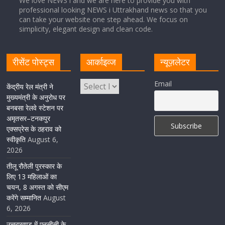
We love NEWS i and we are here to provide you with
professional looking NEWS i Uttrakhand news so that you
सीएम धामी ने हरिद्वार में शिवभक्तों का हेलिकॉप्टर से पुष्पवर्षा और पैर
can take your website one step ahead. We focus on
धोकर किया स्वागत
simplicity, elegant design and clean code.
August 5, 2026
1 Comment
रीसेंट पोस्ट्स
आर्काइव्ज
न्यूज़लेटर
मुख्यमंत्री पुष्कर सिंह धामी ने किया मसूरी विधानसभा में विभिन्न
Email
विकास योजनाओं का लोकार्पण-शिलान्यास
केंद्रीय रेल मंत्री ने
मुख्यमंत्री के अनुरोध पर
August 5, 2026
1 Comment
बनबसा रेलवे स्टेशन पर
अमृतसर–टनकपुर
एक्सप्रेस के ठहराव को
स्वीकृति
August 6,
2026
तीलू रौतेली पुरस्कार के
लिए 13 महिलाओं का
चयन, 8 अगस्त को सीएम
करेंगे सम्मानित
August
6, 2026
उत्तराखण्ड में एनसीसी के