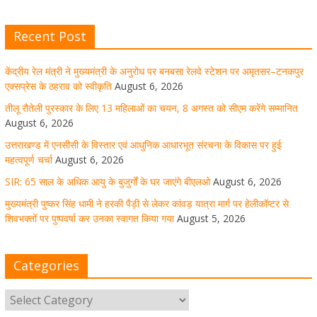
SIR: 65 साल के अधिक आयु के बुजुर्गों के घर जाएंगे बीएलओ
August 6, 2026
1 Comment
Recent Post
केंद्रीय रेल मंत्री ने मुख्यमंत्री के अनुरोध पर बनबसा रेलवे स्टेशन पर अमृतसर–टनकपुर
मुख्यमंत्री पुष्कर सिंह धामी ने हरकी पैड़ी से लेकर कांवड़ यात्रा मार्ग
एक्सप्रेस के ठहराव को स्वीकृति
August 6, 2026
पर हेलीकॉप्टर से शिवभक्तों पर पुष्पवर्षा कर उनका स्वागत किया गया
तीलू रौतेली पुरस्कार के लिए 13 महिलाओं का चयन, 8 अगस्त को सीएम करेंगे सम्मानित
August 6, 2026
August 5, 2026
1 Comment
उत्तराखण्ड में एनसीसी के विस्तार एवं आधुनिक आधारभूत संरचना के विकास पर हुई
महत्वपूर्ण चर्चा
August 6, 2026
SIR: 65 साल के अधिक आयु के बुजुर्गों के घर जाएंगे बीएलओ
August 6, 2026
धर्मनगरी हरिद्वार में कांवड़ यात्रा के दौरान मंगलवार को आस्था, सेवा
मुख्यमंत्री पुष्कर सिंह धामी ने हरकी पैड़ी से लेकर कांवड़ यात्रा मार्ग पर हेलीकॉप्टर से
और संस्कृति का अद्भुत संगम देखने को मिला
शिवभक्तों पर पुष्पवर्षा कर उनका स्वागत किया गया
August 5, 2026
August 5, 2026
1 Comment
Categories
मुख्यमंत्री ने स्वास्थ्य सेवा शिविर का किया शुभारंभ, श्रद्धालुओं को
अपने हाथों से परोसा भोजन