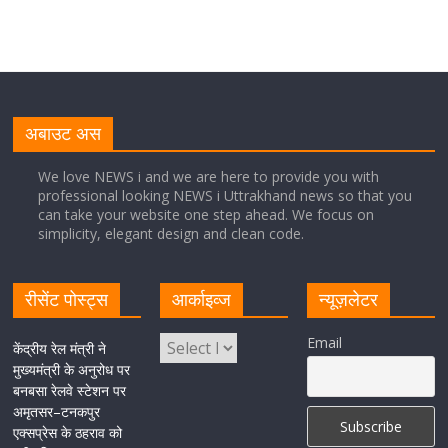
August 5, 2026
1 Comment
मुख्यमंत्री पुष्कर सिंह धामी से भाजपा देहरादून महानगर के अध्यक्ष
सिद्धार्थ अग्रवाल ने शिष्टाचार भेंट की
अबाउट अस
August 5, 2026
1 Comment
We love NEWS i and we are here to provide you with
professional looking NEWS i Uttrakhand news so that you
सीएम धामी ने हरिद्वार में शिवभक्तों का हेलिकॉप्टर से पुष्पवर्षा और पैर
can take your website one step ahead. We focus on
धोकर किया स्वागत
simplicity, elegant design and clean code.
August 5, 2026
1 Comment
रीसेंट पोस्ट्स
आर्काइव्ज
न्यूज़लेटर
मुख्यमंत्री पुष्कर सिंह धामी ने किया मसूरी विधानसभा में विभिन्न
Email
विकास योजनाओं का लोकार्पण-शिलान्यास
केंद्रीय रेल मंत्री ने
मुख्यमंत्री के अनुरोध पर
August 5, 2026
1 Comment
बनबसा रेलवे स्टेशन पर
अमृतसर–टनकपुर
एक्सप्रेस के ठहराव को