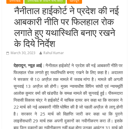
उत्तराखंड
उत्तराखंड के विधान सभा क्षेत्र
देहरादून
मुख्यमंत्री पुष्कर सिंह धामी ने हरकी पैड़ी स
नैनीताल हाईकोर्ट ने प्रदेश की नई
लेकर कांवड़ यात्रा मार्ग पर हेलीकॉप्टर से
आबकारी नीति पर फिलहाल रोक
शिवभक्तों पर पुष्पवर्षा कर उनका स्वागत
किया गया
लगाते हुए यथास्थिति बनाए रखने
धर्मनगरी हरिद्वार में कांवड़ यात्रा के दौरान
के दिये निर्देश
मंगलवार को आस्था, सेवा और संस्कृति का
अद्भुत संगम देखने को मिला
March 30, 2023
Rahul Kumar
मुख्यमंत्री ने स्वास्थ्य सेवा शिविर का किया
देहरादून, न्यूज़ आई :
नैनीताल हाईकोर्ट ने प्रदेश की नई आबकारी नीति पर
शुभारंभ, श्रद्धालुओं को अपने हाथों से परो
फिलहाल रोक लगाते हुए यथास्थिति बनाए रखने के लिए कहा है। अदालत
भोजन
ने सरकार से 10 अप्रैल तक मामले में जवाब मांगा है। मामले की अगली
मुख्यमंत्री पुष्कर सिंह धामी ने एनडीआरए
सुनवाई 13 अप्रैल को होगी। मुख्य न्यायाधीश विपिन सांघी एवं न्यायमूर्ति
बटालियन गदरपुर का किया भ्रमण, जवानों
आलोक कुमार वर्मा की खंडपीठ के समक्ष मामले की सुनवाई हुई। पीरूमदारा
संवाद कर आपदा प्रबंधन व्यवस्थाओं की 
निवासी विकास चंद्र ने हाईकोर्ट में याचिक दायर कर कहा था कि सरकार ने
जानकारी
22 मार्च को नई आबकारी नीति घोषित की है जो पहली अप्रैल से लागू होनी
है। सरकार ने 25 मार्च को विज्ञप्ति जारी कर कहा था कि पुराने
लाइसेंसधारी 29 मार्च तक अपनी दुकानों का नवीनीकरण करा लें। इसके
बाद जिन दुकानों का नवीनीकरण नहीं हुआ होगा उनका आवंटन 31 मार्च को