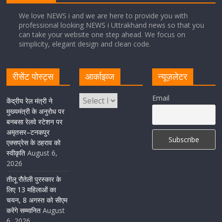
August 5, 2026
1 Comment
We love NEWS i and we are here to provide you with
professional looking NEWS i Uttrakhand news so that you
सीएम धामी ने हरिद्वार में शिवभक्तों का हेलिकॉप्टर से पुष्पवर्षा और पैर
can take your website one step ahead. We focus on
धोकर किया स्वागत
simplicity, elegant design and clean code.
August 5, 2026
1 Comment
रीसेंट पोस्ट्स
आर्काइव्ज
न्यूज़लेटर
मुख्यमंत्री पुष्कर सिंह धामी ने किया मसूरी विधानसभा में विभिन्न
Email
विकास योजनाओं का लोकार्पण-शिलान्यास
केंद्रीय रेल मंत्री ने
मुख्यमंत्री के अनुरोध पर
August 5, 2026
1 Comment
बनबसा रेलवे स्टेशन पर
अमृतसर–टनकपुर
एक्सप्रेस के ठहराव को
स्वीकृति
August 6,
2026
तीलू रौतेली पुरस्कार के
लिए 13 महिलाओं का
चयन, 8 अगस्त को सीएम
करेंगे सम्मानित
August
6, 2026