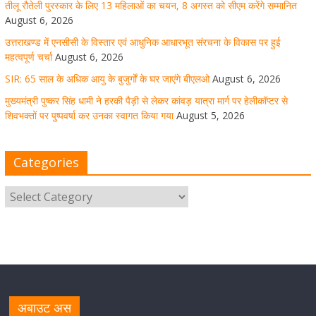
तीलू रौतेली पुरस्कार के लिए 13 महिलाओं का चयन, 8 अगस्त को सीएम करेंगे सम्मानित
August 6, 2026
August 5, 2026
1 Comment
उत्तराखण्ड में एनसीसी के विस्तार एवं आधुनिक आधारभूत संरचना के विकास पर हुई
महत्वपूर्ण चर्चा
August 6, 2026
SIR: 65 साल के अधिक आयु के बुजुर्गों के घर जाएंगे बीएलओ
August 6, 2026
धर्मनगरी हरिद्वार में कांवड़ यात्रा के दौरान मंगलवार को आस्था, सेवा
मुख्यमंत्री पुष्कर सिंह धामी ने हरकी पैड़ी से लेकर कांवड़ यात्रा मार्ग पर हेलीकॉप्टर से
और संस्कृति का अद्भुत संगम देखने को मिला
शिवभक्तों पर पुष्पवर्षा कर उनका स्वागत किया गया
August 5, 2026
August 5, 2026
1 Comment
Categories
मुख्यमंत्री ने स्वास्थ्य सेवा शिविर का किया शुभारंभ, श्रद्धालुओं को
अपने हाथों से परोसा भोजन
August 5, 2026
1 Comment
मुख्यमंत्री पुष्कर सिंह धामी से भाजपा देहरादून महानगर के अध्यक्ष
सिद्धार्थ अग्रवाल ने शिष्टाचार भेंट की
अबाउट अस