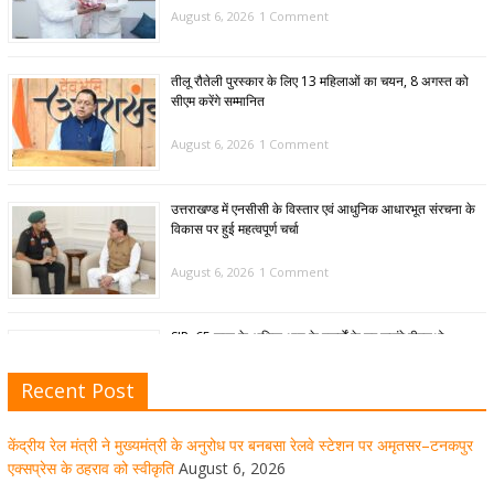
August 6, 2026
1 Comment
तीलू रौतेली पुरस्कार के लिए 13 महिलाओं का चयन, 8 अगस्त को
सीएम करेंगे सम्मानित
August 6, 2026
1 Comment
उत्तराखण्ड में एनसीसी के विस्तार एवं आधुनिक आधारभूत संरचना के
विकास पर हुई महत्वपूर्ण चर्चा
August 6, 2026
1 Comment
SIR: 65 साल के अधिक आयु के बुजुर्गों के घर जाएंगे बीएलओ
August 6, 2026
1 Comment
Recent Post
केंद्रीय रेल मंत्री ने मुख्यमंत्री के अनुरोध पर बनबसा रेलवे स्टेशन पर अमृतसर–टनकपुर
मुख्यमंत्री पुष्कर सिंह धामी ने हरकी पैड़ी से लेकर कांवड़ यात्रा मार्ग
एक्सप्रेस के ठहराव को स्वीकृति
August 6, 2026
पर हेलीकॉप्टर से शिवभक्तों पर पुष्पवर्षा कर उनका स्वागत किया गया