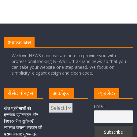
नंबर, सीएम धामी ने दी बधाई
August 8, 2026
1 Comment
नंदा की चौकी पुल की एप्राेच रोड धंसने के मामले में कार्रवाई;
अधिकारियों को किया निलंबित
अबाउट अस
August 8, 2026
1 Comment
We love NEWS i and we are here to provide you with
professional looking NEWS i Uttrakhand news so that you
can take your website one step ahead. We focus on
Cabinet Baithak: उत्तराखंड में श्रमिकों को हर महीने 7 तारीख
simplicity, elegant design and clean code.
तक मिलेगी मजदूरी, ओवरटाइम पर मिलेगा दोगुना भुगतान
August 8, 2026
1 Comment
रीसेंट पोस्ट्स
आर्काइव्ज
न्यूज़लेटर
केंद्रीय रेल मंत्री ने मुख्यमंत्री के अनुरोध पर बनबसा रेलवे स्टेशन पर
Email
खेल प्रतिभाओं को
अमृतसर–टनकपुर एक्सप्रेस के ठहराव को स्वीकृति
हरसंभव प्रोत्साहन और
विश्वस्तरीय सुविधाएँ
August 6, 2026
1 Comment
उपलब्ध कराना सरकार की
प्राथमिकता: मुख्यमंत्री