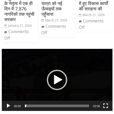
के नेतृत्व में एक ही
यात्रा को नई
में हुए विकास कार्यों
दिन में 7,876
ऊँचाइयों तक
की सराहना की
नागरिकों तक पहुंची
पहुँचाया
March 21, 2026
सरकार
March 27, 2026
Comments
January 21, 2026
Comments
Off
Comments
Off
Off
Video
Player
00:00
02:00