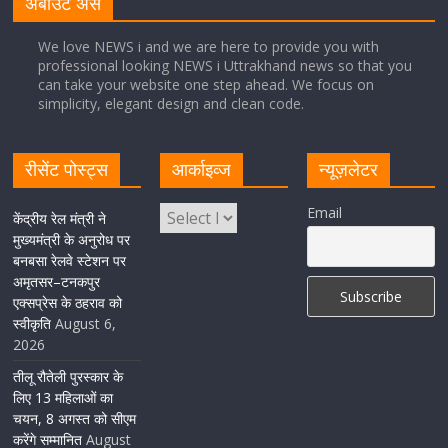
अबाउट अस
August 5, 2026
1 Comment
We love NEWS i and we are here to provide you with
professional looking NEWS i Uttrakhand news so that you
सीएम धामी ने हरिद्वार में शिवभक्तों का हेलिकॉप्टर से पुष्पवर्षा और पैर
can take your website one step ahead. We focus on
धोकर किया स्वागत
simplicity, elegant design and clean code.
August 5, 2026
1 Comment
रीसेंट पोस्ट्स
आर्काइव्ज
न्यूज़लेटर
मुख्यमंत्री पुष्कर सिंह धामी ने किया मसूरी विधानसभा में विभिन्न
Email
विकास योजनाओं का लोकार्पण-शिलान्यास
केंद्रीय रेल मंत्री ने
मुख्यमंत्री के अनुरोध पर
August 5, 2026
1 Comment
बनबसा रेलवे स्टेशन पर
अमृतसर–टनकपुर
एक्सप्रेस के ठहराव को
स्वीकृति
August 6,
2026
तीलू रौतेली पुरस्कार के
लिए 13 महिलाओं का
चयन, 8 अगस्त को सीएम
करेंगे सम्मानित
August