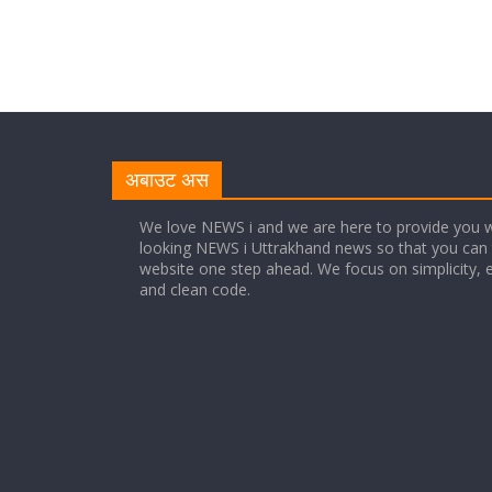
अबाउट अस
We love NEWS i and we are here to provide you w
looking NEWS i Uttrakhand news so that you can 
website one step ahead. We focus on simplicity, 
and clean code.