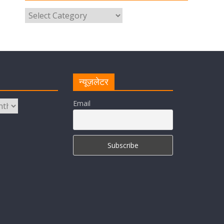
उत्तराखंड पुलिस का पांचवां नंबर, सीएम
धामी ने दी बधाई
August 8, 2026
1 Comment
नंदा की चौकी पुल की एप्राेच रोड धंसने के
मामले में कार्रवाई; अधिकारियों को किया
निलंबित
न्यूज़लेटर
August 8, 2026
1 Comment
Email
Cabinet Baithak: उत्तराखंड में
श्रमिकों को हर महीने 7 तारीख तक मिलेगी
मजदूरी, ओवरटाइम पर मिलेगा दोगुना
भुगतान
August 8, 2026
1 Comment
केंद्रीय रेल मंत्री ने मुख्यमंत्री के अनुरोध
पर बनबसा रेलवे स्टेशन पर अमृतसर–
टनकपुर एक्सप्रेस के ठहराव को स्वीकृति
August 6, 2026
1 Comment