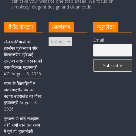
can take your website one step ahead. We focus on
Cabinet Baithak: उत्तराखंड में श्रमिकों को हर महीने 7 तारीख
simplicity, elegant design and clean code.
तक मिलेगी मजदूरी, ओवरटाइम पर मिलेगा दोगुना भुगतान
August 8, 2026
1 Comment
रीसेंट पोस्ट्स
आर्काइव्ज
न्यूज़लेटर
केंद्रीय रेल मंत्री ने मुख्यमंत्री के अनुरोध पर बनबसा रेलवे स्टेशन पर
Email
खेल प्रतिभाओं को
अमृतसर–टनकपुर एक्सप्रेस के ठहराव को स्वीकृति
हरसंभव प्रोत्साहन और
विश्वस्तरीय सुविधाएँ
August 6, 2026
1 Comment
उपलब्ध कराना सरकार की
प्राथमिकता: मुख्यमंत्री
धामी
August 8, 2026
राज्य के खिलाड़ियों ने
अंतरराष्ट्रीय मंच पर
बढ़ाया उत्तराखंड का गौरव:
मुख्यमंत्री
August 8,
2026
गुणवत्ता से कोई समझौता
नहीं, सभी कार्य तय समय
में पूर्ण हों: मुख्यमंत्री