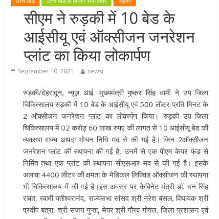
उत्तराखंड
उत्तराखंड के विधान सभा क्षेत्र
रुड़की
खेल प्रतिभाओं को हरसंभव प्रोत्साहन औ
सीएम ने रुड़की में 10 बेड के
विश्वस्तरीय सुविधाएँ उपलब्ध कराना सरक
आईसीयू एवं ऑक्सीजन जनरेशन
की प्राथमिकता: मुख्यमंत्री धामी
राज्य के खिलाड़ियों ने अंतरराष्ट्रीय मंच प
प्लांट का किया लोकार्पण
बढ़ाया उत्तराखंड का गौरव: मुख्यमंत्री
September 10, 2021
newsi
गुणवत्ता से कोई समझौता नहीं, सभी कार्य
समय में पूर्ण हों: मुख्यमंत्री
रुड़की/देहरादून, न्यूज़ आई: मुख्यमंत्री पुष्कर सिंह धामी ने उप जिला
खेल विजन, नई खेल नीति और लिगेसी प्ल
चिकित्सालय रुड़की में 10 बेड के आईसीयू एवं 500 लीटर प्रति मिनट के
के अनुरूप आधुनिक खेल अवसंरचना
2 ऑक्सीजन जनरेशन प्लांट का लोकार्पण किया। रुड़की उप जिला
विकसित करने के निर्देश
चिकित्सालय में 02 करोड़ 60 लाख रुपए की लागत से 10 आईसीयू बेड की
व्यवस्था राज्य आपदा मोचन निधि मद से की गई है। जिन 2ऑक्सीजन
जनरेशन प्लांट की स्थापना की गई है, उनमें से एक पीएम केयर फंड से
निर्मित तथा एक प्लांट की स्थापना सीएसआर मद से की गई है। इसके
अलावा 4400 लीटर की क्षमता के मेडिकल लिक्विड ऑक्सीजन की स्थापना
भी चिकित्सालय में की गई है।इस अवसर पर कैबिनेट मंत्री डॉ. धन सिंह
रावत, स्वामी यतीश्वरानंद, राज्यसभा सांसद श्री नरेश बंसल, विधायक श्री
प्रदीप बत्रा, श्री संजय गुप्ता, मेयर श्री गौरव गोयल, जिला प्रशासन एवं