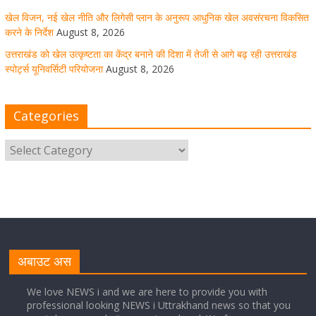
खेल विजन, नई खेल नीति और लिगेसी प्लान के अनुरूप आधुनिक खेल अवसंरचना विकसित
August 8, 2026
1 Comment
करने के निर्देश
August 8, 2026
उत्तराखंड को खेल उत्कृष्टता का केंद्र बनाने की दिशा में तेजी से आगे बढ़ रही उत्तराखंड
स्पोर्ट्स यूनिवर्सिटी परियोजना
August 8, 2026
मुख्य सचिव ने कहा- कौशल विकास से संबंधित सभी विभाग एक
प्लेटफॉर्म पर करें काम
Categories
August 8, 2026
1 Comment
साइबर अपराध नियंत्रण व प्रबंधन में उत्तराखंड पुलिस का पांचवां
नंबर, सीएम धामी ने दी बधाई
August 8, 2026
1 Comment
नंदा की चौकी पुल की एप्राेच रोड धंसने के मामले में कार्रवाई;
अधिकारियों को किया निलंबित
अबाउट अस
August 8, 2026
1 Comment
We love NEWS i and we are here to provide you with
professional looking NEWS i Uttrakhand news so that you