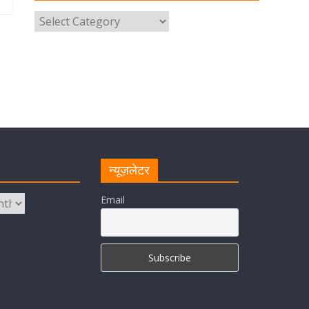
उत्तराखंड पुलिस का पांचवां नंबर, सीएम
धामी ने दी बधाई
August 8, 2026
1 Comment
नंदा की चौकी पुल की एप्राेच रोड धंसने के
मामले में कार्रवाई; अधिकारियों को किया
निलंबित
August 8, 2026
1 Comment
Cabinet Baithak: उत्तराखंड में
न्यूज़लेटर
श्रमिकों को हर महीने 7 तारीख तक मिलेगी
मजदूरी, ओवरटाइम पर मिलेगा दोगुना
भुगतान
Email
August 8, 2026
1 Comment
केंद्रीय रेल मंत्री ने मुख्यमंत्री के अनुरोध
पर बनबसा रेलवे स्टेशन पर अमृतसर–
टनकपुर एक्सप्रेस के ठहराव को स्वीकृति
August 6, 2026
1 Comment