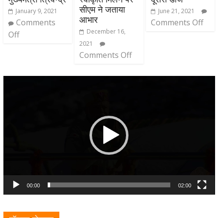
सीएम ने जताया
January 9, 2021
June 21, 2021
आभार
Comments
Comments Off
December 16,
Off
2021
Comments Off
Video
Player
00:00
02:00