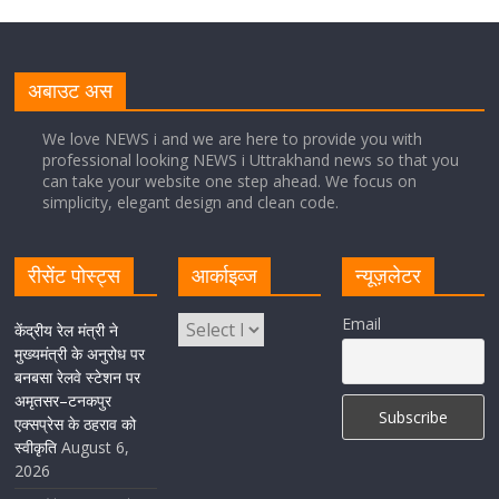
मुख्यमंत्री पुष्कर सिंह धामी से भाजपा देहरादून महानगर के अध्यक्ष
सिद्धार्थ अग्रवाल ने शिष्टाचार भेंट की
अबाउट अस
August 5, 2026
1 Comment
We love NEWS i and we are here to provide you with
professional looking NEWS i Uttrakhand news so that you
सीएम धामी ने हरिद्वार में शिवभक्तों का हेलिकॉप्टर से पुष्पवर्षा और पैर
can take your website one step ahead. We focus on
धोकर किया स्वागत
simplicity, elegant design and clean code.
August 5, 2026
1 Comment
रीसेंट पोस्ट्स
आर्काइव्ज
न्यूज़लेटर
मुख्यमंत्री पुष्कर सिंह धामी ने किया मसूरी विधानसभा में विभिन्न
Email
विकास योजनाओं का लोकार्पण-शिलान्यास
केंद्रीय रेल मंत्री ने
मुख्यमंत्री के अनुरोध पर
August 5, 2026
1 Comment
बनबसा रेलवे स्टेशन पर
अमृतसर–टनकपुर
एक्सप्रेस के ठहराव को
स्वीकृति
August 6,
2026