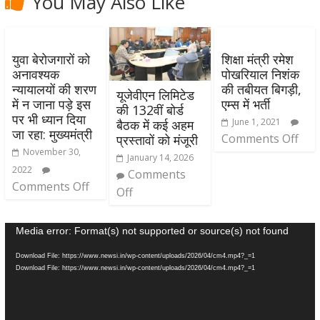
You May Also Like
युवा बेरोजगारों को
शिक्षा मंत्री रमेश
अनावश्यक
पोखरियाल निशंक
न्यायालयों की शरण
की तबीयत बिगड़ी,
यूजेवीएन लिमिटेड
में न जाना पड़े इस
एम्स में भर्ती
की 132वीं बोर्ड
पर भी ध्यान दिया
June 1, 2021
बैठक में कई अहम
जा रहा: मुख्यमंत्री
Comments Off
प्रस्तावों को मंजूरी
November 30,
January 14, 2026
2022
Comments
Comments Off
Off
Video
Media error: Format(s) not supported or source(s) not found
Player
Download File: https://www.newsi.in/wp-content/uploads/2026/04/cm4.mp4?_=1
Download File: https://www.newsi.in/wp-content/uploads/2026/04/cm4.mp4?_=1