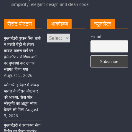
simplicity, elegant design and clean code.
August 1, 2026
1 Comment
रीसेंट पोस्ट्स
आर्काइव्ज
न्यूज़लेटर
मुख्यमंत्री पुष्कर सिंह धामी ने एनडीआरएफ बटालियन गदरपुर का
किया भ्रमण, जवानों से संवाद कर आपदा प्रबंधन व्यवस्थाओं की ली
जानकारी
Email
मुख्यमंत्री पुष्कर सिंह धामी
ने हरकी पैड़ी से लेकर
August 1, 2026
1 Comment
कांवड़ यात्रा मार्ग पर
हेलीकॉप्टर से शिवभक्तों
पर पुष्पवर्षा कर उनका
स्वागत किया गया
August 5, 2026
धर्मनगरी हरिद्वार में कांवड़
यात्रा के दौरान मंगलवार
को आस्था, सेवा और
संस्कृति का अद्भुत संगम
देखने को मिला
August
5, 2026
मुख्यमंत्री ने स्वास्थ्य सेवा
शिविर का किया शुभारंभ,