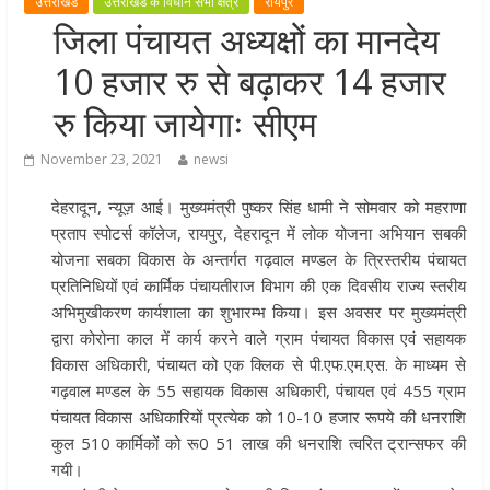
उत्तराखंड
उत्तराखंड के विधान सभा क्षेत्र
रायपुर
धर्मनगरी हरिद्वार में कांवड़ यात्रा के दौरान
जिला पंचायत अध्यक्षों का मानदेय
मंगलवार को आस्था, सेवा और संस्कृति का
10 हजार रु से बढ़ाकर 14 हजार
अद्भुत संगम देखने को मिला
रु किया जायेगाः सीएम
मुख्यमंत्री ने स्वास्थ्य सेवा शिविर का किया
शुभारंभ, श्रद्धालुओं को अपने हाथों से परो
November 23, 2021
newsi
भोजन
मुख्यमंत्री पुष्कर सिंह धामी ने एनडीआरए
देहरादून, न्यूज़ आई। मुख्यमंत्री पुष्कर सिंह धामी ने सोमवार को महराणा
बटालियन गदरपुर का किया भ्रमण, जवानों
प्रताप स्पोटर्स कॉलेज, रायपुर, देहरादून में लोक योजना अभियान सबकी
योजना सबका विकास के अन्तर्गत गढ़वाल मण्डल के त्रिस्तरीय पंचायत
संवाद कर आपदा प्रबंधन व्यवस्थाओं की 
प्रतिनिधियों एवं कार्मिक पंचायतीराज विभाग की एक दिवसीय राज्य स्तरीय
जानकारी
अभिमुखीकरण कार्यशाला का शुभारम्भ किया। इस अवसर पर मुख्यमंत्री
डबल इंजन की सरकार में संचालित योजन
द्वारा कोरोना काल में कार्य करने वाले ग्राम पंचायत विकास एवं सहायक
का लाभ समाज के अंतिम व्यक्ति तक पहुंच
विकास अधिकारी, पंचायत को एक क्लिक से पी.एफ.एम.एस. के माध्यम से
रहा है: मुख्यमंत्री
गढ़वाल मण्डल के 55 सहायक विकास अधिकारी, पंचायत एवं 455 ग्राम
पंचायत विकास अधिकारियों प्रत्येक को 10-10 हजार रूपये की धनराशि
कुल 510 कार्मिकों को रू0 51 लाख की धनराशि त्वरित ट्रान्सफर की
गयी।