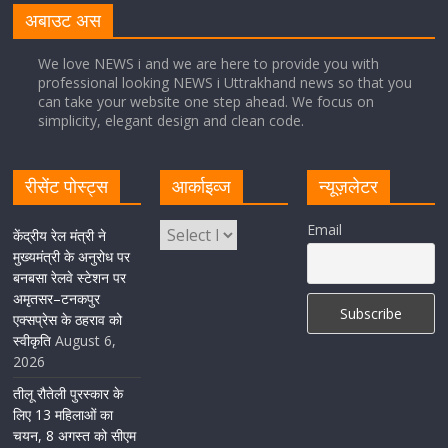
अबाउट अस
August 5, 2026
1 Comment
We love NEWS i and we are here to provide you with
professional looking NEWS i Uttrakhand news so that you
सीएम धामी ने हरिद्वार में शिवभक्तों का हेलिकॉप्टर से पुष्पवर्षा और पैर
can take your website one step ahead. We focus on
धोकर किया स्वागत
simplicity, elegant design and clean code.
August 5, 2026
1 Comment
रीसेंट पोस्ट्स
आर्काइव्ज
न्यूज़लेटर
मुख्यमंत्री पुष्कर सिंह धामी ने किया मसूरी विधानसभा में विभिन्न
Email
विकास योजनाओं का लोकार्पण-शिलान्यास
केंद्रीय रेल मंत्री ने
मुख्यमंत्री के अनुरोध पर
August 5, 2026
1 Comment
बनबसा रेलवे स्टेशन पर
अमृतसर–टनकपुर
एक्सप्रेस के ठहराव को
स्वीकृति
August 6,
2026
तीलू रौतेली पुरस्कार के
लिए 13 महिलाओं का
चयन, 8 अगस्त को सीएम