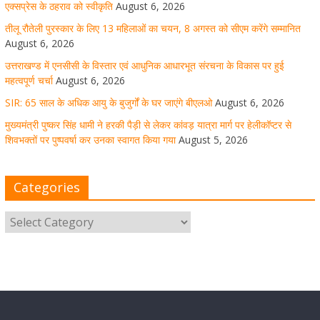
मुख्यमंत्री पुष्कर सिंह धामी ने हरकी पैड़ी से लेकर कांवड़ यात्रा मार्ग
एक्सप्रेस के ठहराव को स्वीकृति
August 6, 2026
पर हेलीकॉप्टर से शिवभक्तों पर पुष्पवर्षा कर उनका स्वागत किया गया
तीलू रौतेली पुरस्कार के लिए 13 महिलाओं का चयन, 8 अगस्त को सीएम करेंगे सम्मानित
August 6, 2026
August 5, 2026
1 Comment
उत्तराखण्ड में एनसीसी के विस्तार एवं आधुनिक आधारभूत संरचना के विकास पर हुई
महत्वपूर्ण चर्चा
August 6, 2026
SIR: 65 साल के अधिक आयु के बुजुर्गों के घर जाएंगे बीएलओ
August 6, 2026
धर्मनगरी हरिद्वार में कांवड़ यात्रा के दौरान मंगलवार को आस्था, सेवा
मुख्यमंत्री पुष्कर सिंह धामी ने हरकी पैड़ी से लेकर कांवड़ यात्रा मार्ग पर हेलीकॉप्टर से
और संस्कृति का अद्भुत संगम देखने को मिला
शिवभक्तों पर पुष्पवर्षा कर उनका स्वागत किया गया
August 5, 2026
August 5, 2026
1 Comment
Categories
मुख्यमंत्री ने स्वास्थ्य सेवा शिविर का किया शुभारंभ, श्रद्धालुओं को
अपने हाथों से परोसा भोजन
August 5, 2026
1 Comment
मुख्यमंत्री पुष्कर सिंह धामी से भाजपा देहरादून महानगर के अध्यक्ष
सिद्धार्थ अग्रवाल ने शिष्टाचार भेंट की