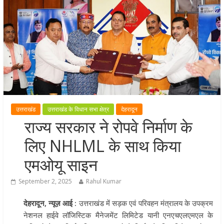
मुख्यमंत्री पुष्कर सिंह धामी ने हरकी पैड़ी स
लेकर कांवड़ यात्रा मार्ग पर हेलीकॉप्टर से
शिवभक्तों पर पुष्पवर्षा कर उनका स्वागत
किया गया
धर्मनगरी हरिद्वार में कांवड़ यात्रा के दौरान
मंगलवार को आस्था, सेवा और संस्कृति का
अद्भुत संगम देखने को मिला
मुख्यमंत्री ने स्वास्थ्य सेवा शिविर का किया
उत्तराखंड
उत्तराखंड के विधान सभा क्षेत्र
देहरादून
शुभारंभ, श्रद्धालुओं को अपने हाथों से परो
राज्य सरकार ने रोपवे निर्माण के
भोजन
लिए NHLML के साथ किया
मुख्यमंत्री पुष्कर सिंह धामी ने एनडीआरए
बटालियन गदरपुर का किया भ्रमण, जवानों
एमओयू साइन
संवाद कर आपदा प्रबंधन व्यवस्थाओं की 
September 2, 2025
Rahul Kumar
जानकारी
देहरादून, न्यूज़ आई :
उत्तराखंड में सड़क एवं परिवहन मंत्रालय के उपक्रम
नेशनल हाईवे लॉजिस्टिक मैनेजमेंट लिमिटेड यानी एनएचएलएमएल के