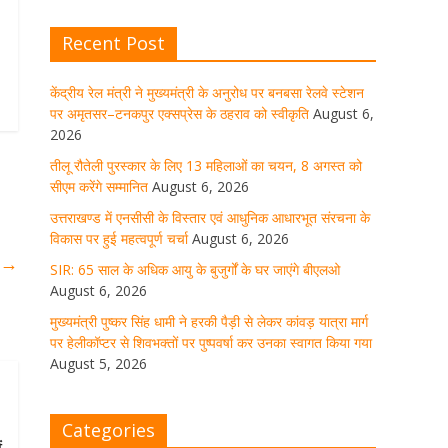
घर जाएंगे बीएलओ
Recent Post
August 6, 2026
1 Comment
केंद्रीय रेल मंत्री ने मुख्यमंत्री के अनुरोध पर बनबसा रेलवे स्टेशन
पर अमृतसर–टनकपुर एक्सप्रेस के ठहराव को स्वीकृति
August 6,
मुख्यमंत्री पुष्कर सिंह धामी ने हरकी पैड़ी से
लेकर कांवड़ यात्रा मार्ग पर हेलीकॉप्टर से
2026
शिवभक्तों पर पुष्पवर्षा कर उनका स्वागत
तीलू रौतेली पुरस्कार के लिए 13 महिलाओं का चयन, 8 अगस्त को
किया गया
सीएम करेंगे सम्मानित
August 6, 2026
August 5, 2026
1 Comment
उत्तराखण्ड में एनसीसी के विस्तार एवं आधुनिक आधारभूत संरचना के
विकास पर हुई महत्वपूर्ण चर्चा
August 6, 2026
ा
→
SIR: 65 साल के अधिक आयु के बुजुर्गों के घर जाएंगे बीएलओ
धर्मनगरी हरिद्वार में कांवड़ यात्रा के दौरान
August 6, 2026
मंगलवार को आस्था, सेवा और संस्कृति का
अद्भुत संगम देखने को मिला
मुख्यमंत्री पुष्कर सिंह धामी ने हरकी पैड़ी से लेकर कांवड़ यात्रा मार्ग
पर हेलीकॉप्टर से शिवभक्तों पर पुष्पवर्षा कर उनका स्वागत किया गया
August 5, 2026
1 Comment
August 5, 2026
मुख्यमंत्री ने स्वास्थ्य सेवा शिविर का किया
Categories
शुभारंभ, श्रद्धालुओं को अपने हाथों से