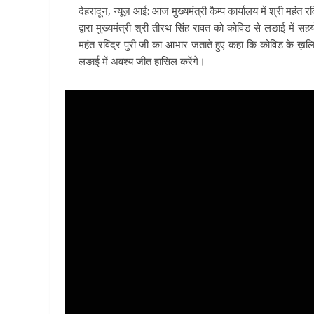
देहरादून, न्यूज़ आई: आज मुख्यमंत्री कैम्प कार्यालय में श्री महंत रव
द्वारा मुख्यमंत्री श्री तीरथ सिंह रावत को कोविड से लङाई में स
महंत रविंद्र पुरी जी का आभार जताते हुए कहा कि कोविड के ख़
लङाई में अवश्य जीत हासिल करेंगे।