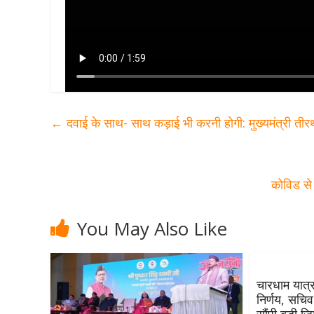
←
दवाई के साथ- साथ कड़ाई भी करनी होगी: मुख्यमंत्री तीर
कोविड से
You May Also Like
चारधाम यात्रा
निर्णय, सचि