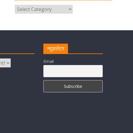
उत्तराखंड पुलिस का पांचवां नंबर, सीएम
धामी ने दी बधाई
August 8, 2026
1 Comment
नंदा की चौकी पुल की एप्राेच रोड धंसने के
मामले में कार्रवाई; अधिकारियों को किया
निलंबित
न्यूज़लेटर
August 8, 2026
1 Comment
Email
Cabinet Baithak: उत्तराखंड में
श्रमिकों को हर महीने 7 तारीख तक मिलेगी
मजदूरी, ओवरटाइम पर मिलेगा दोगुना
भुगतान
August 8, 2026
1 Comment
केंद्रीय रेल मंत्री ने मुख्यमंत्री के अनुरोध
पर बनबसा रेलवे स्टेशन पर अमृतसर–
टनकपुर एक्सप्रेस के ठहराव को स्वीकृति
August 6, 2026
1 Comment