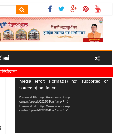
टीआई
ी परियोजना
यमंत्री धामी
Video
Media error: Format(s) not supported or
Player
source(s) not found
Download File: https://www.newsi.in/wp-
content/uploads/2026/04/cm4.mp4?_=1
Download File: https://www.newsi.in/wp-
content/uploads/2026/04/cm4.mp4?_=1
ई