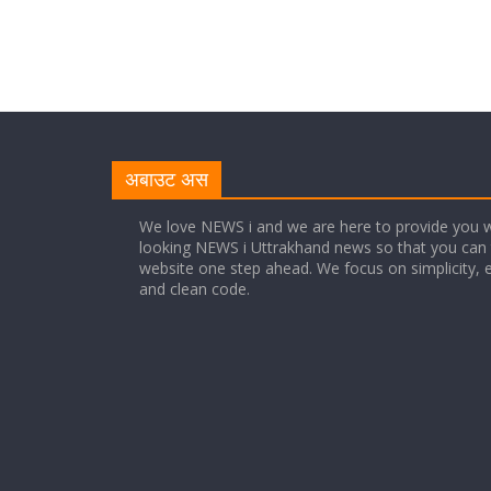
अबाउट अस
We love NEWS i and we are here to provide you w
looking NEWS i Uttrakhand news so that you can 
website one step ahead. We focus on simplicity, 
and clean code.