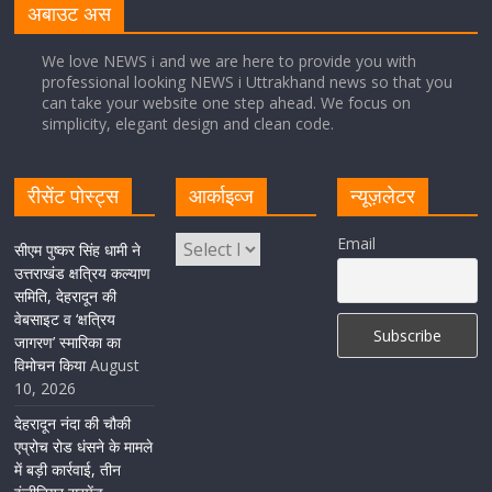
अबाउट अस
August 10, 2026
1 Comment
We love NEWS i and we are here to provide you with
professional looking NEWS i Uttrakhand news so that you
can take your website one step ahead. We focus on
सीएम धामी बोले – आज के विद्यार्थी ही भविष्य में उत्तराखंड और देश का
नेतृत्व करेंगे
simplicity, elegant design and clean code.
August 10, 2026
1 Comment
रीसेंट पोस्ट्स
आर्काइव्ज
न्यूज़लेटर
खेल प्रतिभाओं को हरसंभव प्रोत्साहन और विश्वस्तरीय सुविधाएँ
Email
सीएम पुष्कर सिंह धामी ने
उपलब्ध कराना सरकार की प्राथमिकता: मुख्यमंत्री धामी
उत्तराखंड क्षत्रिय कल्याण
August 8, 2026
1 Comment
समिति, देहरादून की
वेबसाइट व ‘क्षत्रिय
जागरण’ स्मारिका का
विमोचन किया
August
10, 2026
देहरादून नंदा की चौकी
एप्रोच रोड धंसने के मामले
में बड़ी कार्रवाई, तीन