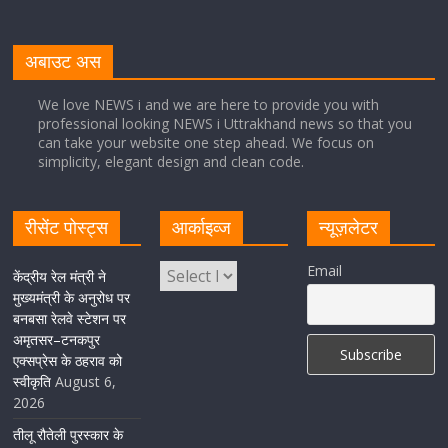
मुख्यमंत्री पुष्कर सिंह धामी से भाजपा देहरादून महानगर के अध्यक्ष
सिद्धार्थ अग्रवाल ने शिष्टाचार भेंट की
अबाउट अस
August 5, 2026
1 Comment
We love NEWS i and we are here to provide you with
professional looking NEWS i Uttrakhand news so that you
सीएम धामी ने हरिद्वार में शिवभक्तों का हेलिकॉप्टर से पुष्पवर्षा और पैर
can take your website one step ahead. We focus on
धोकर किया स्वागत
simplicity, elegant design and clean code.
August 5, 2026
1 Comment
रीसेंट पोस्ट्स
आर्काइव्ज
न्यूज़लेटर
मुख्यमंत्री पुष्कर सिंह धामी ने किया मसूरी विधानसभा में विभिन्न
Email
विकास योजनाओं का लोकार्पण-शिलान्यास
केंद्रीय रेल मंत्री ने
मुख्यमंत्री के अनुरोध पर
August 5, 2026
1 Comment
बनबसा रेलवे स्टेशन पर
अमृतसर–टनकपुर
एक्सप्रेस के ठहराव को
स्वीकृति
August 6,
2026
तीलू रौतेली पुरस्कार के