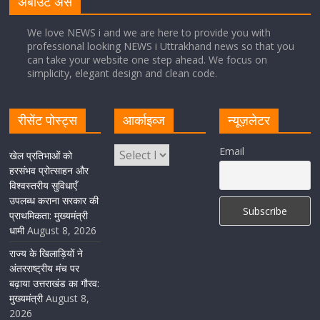
अबाउट अस
August 8, 2026
1 Comment
We love NEWS i and we are here to provide you with
professional looking NEWS i Uttrakhand news so that you
can take your website one step ahead. We focus on
Cabinet Baithak: उत्तराखंड में श्रमिकों को हर महीने 7 तारीख
simplicity, elegant design and clean code.
तक मिलेगी मजदूरी, ओवरटाइम पर मिलेगा दोगुना भुगतान
August 8, 2026
1 Comment
रीसेंट पोस्ट्स
आर्काइव्ज
न्यूज़लेटर
केंद्रीय रेल मंत्री ने मुख्यमंत्री के अनुरोध पर बनबसा रेलवे स्टेशन पर
Email
खेल प्रतिभाओं को
अमृतसर–टनकपुर एक्सप्रेस के ठहराव को स्वीकृति
हरसंभव प्रोत्साहन और
विश्वस्तरीय सुविधाएँ
August 6, 2026
1 Comment
उपलब्ध कराना सरकार की
प्राथमिकता: मुख्यमंत्री
धामी
August 8, 2026
राज्य के खिलाड़ियों ने
अंतरराष्ट्रीय मंच पर
बढ़ाया उत्तराखंड का गौरव:
मुख्यमंत्री
August 8,
2026