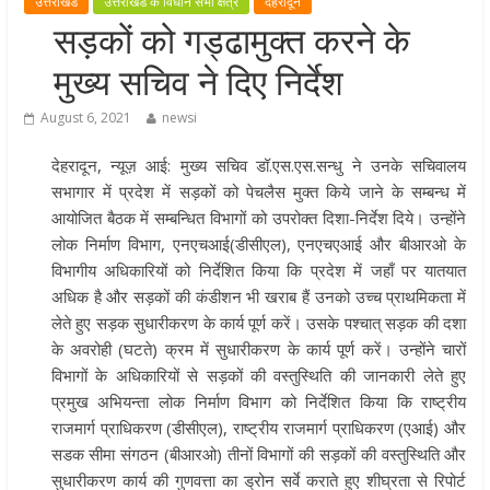
उत्तराखंड
उत्तराखंड के विधान सभा क्षेत्र
देहरादून
खेल प्रतिभाओं को हरसंभव प्रोत्साहन औ
सड़कों को गड्ढामुक्त करने के
विश्वस्तरीय सुविधाएँ उपलब्ध कराना सरक
मुख्य सचिव ने दिए निर्देश
की प्राथमिकता: मुख्यमंत्री धामी
राज्य के खिलाड़ियों ने अंतरराष्ट्रीय मंच प
August 6, 2021
newsi
बढ़ाया उत्तराखंड का गौरव: मुख्यमंत्री
देहरादून, न्यूज़ आई: मुख्य सचिव डॉ.एस.एस.सन्धु ने उनके सचिवालय
गुणवत्ता से कोई समझौता नहीं, सभी कार्य
सभागार में प्रदेश में सड़कों को पेचलैस मुक्त किये जाने के सम्बन्ध में
समय में पूर्ण हों: मुख्यमंत्री
आयोजित बैठक में सम्बन्धित विभागों को उपरोक्त दिशा-निर्देश दिये। उन्होंने
खेल विजन, नई खेल नीति और लिगेसी प्ल
लोक निर्माण विभाग, एनएचआई(डीसीएल), एनएचएआई और बीआरओ के
के अनुरूप आधुनिक खेल अवसंरचना
विभागीय अधिकारियों को निर्देशित किया कि प्रदेश में जहाँ पर यातयात
विकसित करने के निर्देश
अधिक है और सड़कों की कंडीशन भी खराब हैं उनको उच्च प्राथमिकता में
लेते हुए सड़क सुधारीकरण के कार्य पूर्ण करें। उसके पश्चात् सड़क की दशा
के अवरोही (घटते) क्रम में सुधारीकरण के कार्य पूर्ण करें। उन्होंने चारों
विभागों के अधिकारियों से सड़कों की वस्तुस्थिति की जानकारी लेते हुए
प्रमुख अभियन्ता लोक निर्माण विभाग को निर्देशित किया कि राष्ट्रीय
राजमार्ग प्राधिकरण (डीसीएल), राष्ट्रीय राजमार्ग प्राधिकरण (एआई) और
सडक सीमा संगठन (बीआरओ) तीनों विभागों की सड़कों की वस्तुस्थिति और
सुधारीकरण कार्य की गुणवत्ता का ड्रोन सर्वे कराते हुए शीघ्रता से रिपोर्ट