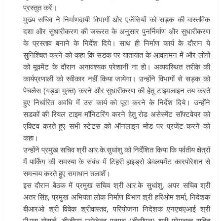
प्रस्तुत करें।
मुख्य सचिव ने निर्माणदायी विभागों और एजेंसियों को सड़क की वास्तविक
दशा और सुधारीकरण की जरूरत के अनुसार पुनर्निर्माण और सुधारीकरण
के प्रस्ताव बनाने के निर्देश दिये। साथ ही निर्माण कार्य के दौरान ये
सुनिश्चित करने को कहा कि सडक पर यातायात के आवागमन में और लोगों
को मूवमेंट के दौरान अनावश्यक परेशानी ना हो। अव्यवस्थित तरीके की
कार्यप्रणाली को स्वीकार नहीं किया जायेगा। उन्होंने विभागों से सड़क को
पेचलैस (गड्ढा मुक्त) करने और सुधारीकरण की हेतु टाइमलाइन तय करते
हुए निर्धारित अवधि में उस कार्य को पूरा करने के निर्देश दिये। उन्होंने
सडकों की रियल टाइम मॉनिटरिंग करने हेतु रोड असेस्मेंट सॉफ्टवेयर को
एक्टिव करते हुए सभी स्टेटस को ऑनलाइन मोड पर प्रजेंट करने को
कहा।
उन्होंने प्रमुख सचिव श्री आर.के.सुधांशु को निर्देशित किया कि पर्वतीय क्षेत्रों
में पार्किंग की समस्या के संबंध में टिहरी हाइड्रो डेवलपमेंट कारपोरेशन से
समन्वय करते हुए समाधान तलाशें।
इस दौरान बैठक में प्रमुख सचिव श्री आर.के सुधांशु, अपर सचिव श्री
अतर सिंह, प्रमुख अभियंता लोक निर्माण विभाग श्री हरिओम शर्मा, निदेशक
बीआरओ श्री विवेक श्रीवास्तव, परियोजना निदेशक एनएचएआई श्री
पी.एस गोसाईं, डीजीएम प्रोजेक्ट एनएच (डीसीएल) श्री प्रेमचन्द सहित