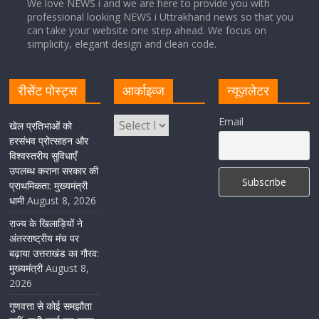
We love NEWS i and we are here to provide you with
professional looking NEWS i Uttrakhand news so that you
can take your website one step ahead. We focus on
Cabinet Baithak: उत्तराखंड में श्रमिकों को हर महीने 7 तारीख
simplicity, elegant design and clean code.
तक मिलेगी मजदूरी, ओवरटाइम पर मिलेगा दोगुना भुगतान
August 8, 2026
1 Comment
रीसेंट पोस्ट्स
आर्काइव्ज
न्यूज़लेटर
केंद्रीय रेल मंत्री ने मुख्यमंत्री के अनुरोध पर बनबसा रेलवे स्टेशन पर
Email
खेल प्रतिभाओं को
अमृतसर–टनकपुर एक्सप्रेस के ठहराव को स्वीकृति
हरसंभव प्रोत्साहन और
विश्वस्तरीय सुविधाएँ
August 6, 2026
1 Comment
उपलब्ध कराना सरकार की
प्राथमिकता: मुख्यमंत्री
धामी
August 8, 2026
राज्य के खिलाड़ियों ने
अंतरराष्ट्रीय मंच पर
बढ़ाया उत्तराखंड का गौरव:
मुख्यमंत्री
August 8,
2026
गुणवत्ता से कोई समझौता