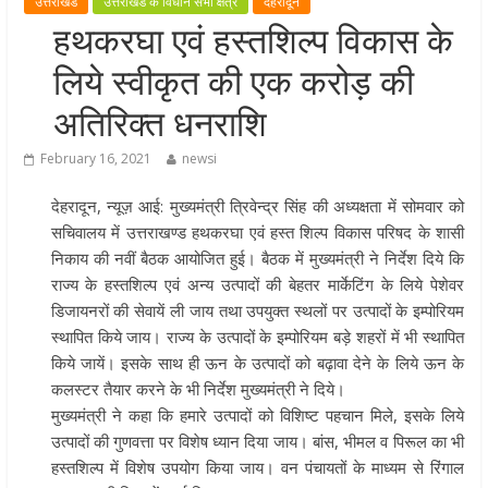
उत्तराखंड
उत्तराखंड के विधान सभा क्षेत्र
देहरादून
मुख्यमंत्री पुष्कर सिंह धामी ने हरकी पैड़ी स
हथकरघा एवं हस्तशिल्प विकास के
लेकर कांवड़ यात्रा मार्ग पर हेलीकॉप्टर से
लिये स्वीकृत की एक करोड़ की
शिवभक्तों पर पुष्पवर्षा कर उनका स्वागत
किया गया
अतिरिक्त धनराशि
धर्मनगरी हरिद्वार में कांवड़ यात्रा के दौरान
February 16, 2021
newsi
मंगलवार को आस्था, सेवा और संस्कृति का
अद्भुत संगम देखने को मिला
देहरादून, न्यूज़ आई: मुख्यमंत्री त्रिवेन्द्र सिंह की अध्यक्षता में सोमवार को
मुख्यमंत्री ने स्वास्थ्य सेवा शिविर का किया
सचिवालय में उत्तराखण्ड हथकरघा एवं हस्त शिल्प विकास परिषद के शासी
शुभारंभ, श्रद्धालुओं को अपने हाथों से परो
निकाय की नवीं बैठक आयोजित हुई। बैठक में मुख्यमंत्री ने निर्देश दिये कि
भोजन
राज्य के हस्तशिल्प एवं अन्य उत्पादों की बेहतर मार्केटिंग के लिये पेशेवर
डिजायनरों की सेवायें ली जाय तथा उपयुक्त स्थलों पर उत्पादों के इम्पोरियम
मुख्यमंत्री पुष्कर सिंह धामी ने एनडीआरए
स्थापित किये जाय। राज्य के उत्पादों के इम्पोरियम बड़े शहरों में भी स्थापित
बटालियन गदरपुर का किया भ्रमण, जवानों
किये जायें। इसके साथ ही ऊन के उत्पादों को बढ़ावा देने के लिये ऊन के
संवाद कर आपदा प्रबंधन व्यवस्थाओं की 
कलस्टर तैयार करने के भी निर्देश मुख्यमंत्री ने दिये।
जानकारी
मुख्यमंत्री ने कहा कि हमारे उत्पादों को विशिष्ट पहचान मिले, इसके लिये
उत्पादों की गुणवत्ता पर विशेष ध्यान दिया जाय। बांस, भीमल व पिरूल का भी
हस्तशिल्प में विशेष उपयोग किया जाय। वन पंचायतों के माध्यम से रिंगाल