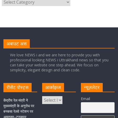
मुख्यमंत्री ने स्वास्थ्य सेवा शिविर का किया शुभारंभ, श्रद्धालुओं को
अपने हाथों से परोसा भोजन
August 5, 2026
1 Comment
मुख्यमंत्री पुष्कर सिंह धामी से भाजपा देहरादून महानगर के अध्यक्ष
सिद्धार्थ अग्रवाल ने शिष्टाचार भेंट की
अबाउट अस
August 5, 2026
1 Comment
We love NEWS i and we are here to provide you with
professional looking NEWS i Uttrakhand news so that you
सीएम धामी ने हरिद्वार में शिवभक्तों का हेलिकॉप्टर से पुष्पवर्षा और पैर
can take your website one step ahead. We focus on
धोकर किया स्वागत
simplicity, elegant design and clean code.
August 5, 2026
1 Comment
रीसेंट पोस्ट्स
आर्काइव्ज
न्यूज़लेटर
मुख्यमंत्री पुष्कर सिंह धामी ने किया मसूरी विधानसभा में विभिन्न
Email
विकास योजनाओं का लोकार्पण-शिलान्यास
केंद्रीय रेल मंत्री ने
मुख्यमंत्री के अनुरोध पर
August 5, 2026
1 Comment
बनबसा रेलवे स्टेशन पर
अमृतसर–टनकपुर