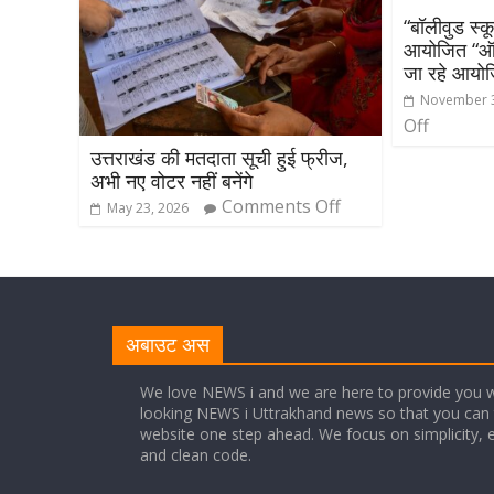
“बॉलीवुड स्क
आयोजित “ऑड
जा रहे आयो
November 3
Off
उत्तराखंड की मतदाता सूची हुई फ्रीज,
अभी नए वोटर नहीं बनेंगे
Comments Off
May 23, 2026
अबाउट अस
We love NEWS i and we are here to provide you w
looking NEWS i Uttrakhand news so that you can 
website one step ahead. We focus on simplicity, 
and clean code.