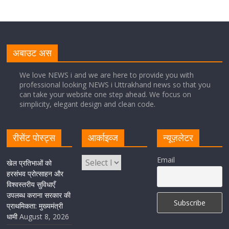
August 8, 2026
1 Comment
नंदा की चौकी पुल की एप्राेच रोड धंसने के मामले में कार्रवाई;
अधिकारियों को किया निलंबित
अबाउट अस
August 8, 2026
1 Comment
We love NEWS i and we are here to provide you with
professional looking NEWS i Uttrakhand news so that you
can take your website one step ahead. We focus on
Cabinet Baithak: उत्तराखंड में श्रमिकों को हर महीने 7 तारीख
simplicity, elegant design and clean code.
तक मिलेगी मजदूरी, ओवरटाइम पर मिलेगा दोगुना भुगतान
August 8, 2026
1 Comment
रीसेंट पोस्ट्स
आर्काइव्ज
न्यूज़लेटर
केंद्रीय रेल मंत्री ने मुख्यमंत्री के अनुरोध पर बनबसा रेलवे स्टेशन पर
Email
खेल प्रतिभाओं को
अमृतसर–टनकपुर एक्सप्रेस के ठहराव को स्वीकृति
हरसंभव प्रोत्साहन और
विश्वस्तरीय सुविधाएँ
August 6, 2026
1 Comment
उपलब्ध कराना सरकार की
प्राथमिकता: मुख्यमंत्री
धामी
August 8, 2026