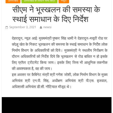
उत्तराखंड
उत्तराखंड के विधान सभा क्षेत्र
मसूरी
मुख्यमंत्री पुष्कर सिंह धामी ने हरकी पैड़ी स
सीएम ने भूस्खलन की समस्या के
लेकर कांवड़ यात्रा मार्ग पर हेलीकॉप्टर से
स्थाई समाधान के दिए निर्देश
शिवभक्तों पर पुष्पवर्षा कर उनका स्वागत
किया गया
September 3, 2021
newsi
धर्मनगरी हरिद्वार में कांवड़ यात्रा के दौरान
देहरादून, न्यूज़ आई: मुख्यमंत्री पुष्कर सिंह धामी ने देहरादून-मसूरी रोड पर
मंगलवार को आस्था, सेवा और संस्कृति का
कोल्हू खेत के निकट भूस्खलन की समस्या के स्थाई समाधान के निर्देश लोक
अद्भुत संगम देखने को मिला
निर्माण विभाग के अधिकारियों को दिये। मुख्यमंत्री ने स्थलीय निरीक्षण के
मुख्यमंत्री ने स्वास्थ्य सेवा शिविर का किया
दौरान अधिकारियों को निर्देश दिये कि भूस्खलन से रोड बाधित न हो इसके
शुभारंभ, श्रद्धालुओं को अपने हाथों से परो
लिए प्रॉपर ट्रीटमेंट किया जाय। इसके लिए जिस भी आधुनिक तकनीक
भोजन
की आवश्यकता है, वह की जाय।
मुख्यमंत्री पुष्कर सिंह धामी ने एनडीआरए
इस अवसर पर कैबिनेट मंत्री श्री गणेश जोशी, लोक निर्माण विभाग के मुख्य
बटालियन गदरपुर का किया भ्रमण, जवानों
अभियंता श्री एन.पी. सिंह, अधीक्षण अभियंता श्री पी.एस. बृजवाल,
संवाद कर आपदा प्रबंधन व्यवस्थाओं की 
अधिशासी अभियंता डी.सी. नौटियाल मौजूद थे।
जानकारी