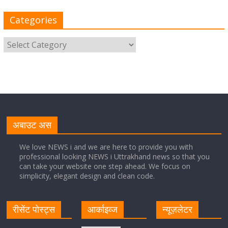
Categories
August 8, 2026
1 Comment
साइबर अपराध नियंत्रण व प्रबंधन में उत्तराखंड पुलिस का पांचवां
नंबर, सीएम धामी ने दी बधाई
August 8, 2026
1 Comment
नंदा की चौकी पुल की एप्राेच रोड धंसने के मामले में कार्रवाई;
अधिकारियों को किया निलंबित
अबाउट अस
August 8, 2026
1 Comment
We love NEWS i and we are here to provide you with
professional looking NEWS i Uttrakhand news so that you
can take your website one step ahead. We focus on
Cabinet Baithak: उत्तराखंड में श्रमिकों को हर महीने 7 तारीख
simplicity, elegant design and clean code.
तक मिलेगी मजदूरी, ओवरटाइम पर मिलेगा दोगुना भुगतान
August 8, 2026
1 Comment
रीसेंट पोस्ट्स
आर्काइव्ज
न्यूज़लेटर
केंद्रीय रेल मंत्री ने मुख्यमंत्री के अनुरोध पर बनबसा रेलवे स्टेशन पर