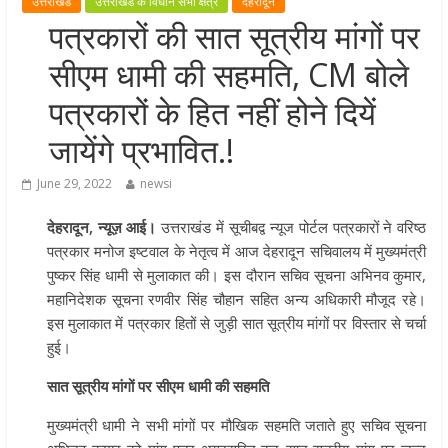
उत्तराखंड
उत्तराखंड के विधान सभा क्षेत्र
देहरादून
खेल प्रतिभाओं को हरसंभव प्रोत्साहन औ
पत्रकारों की सात सूत्रीय मांगों पर
विश्वस्तरीय सुविधाएँ उपलब्ध कराना सरक
सीएम धामी की सहमति, CM बोले
की प्राथमिकता: मुख्यमंत्री धामी
राज्य के खिलाड़ियों ने अंतरराष्ट्रीय मंच प
पत्रकारों के हित नहीं होने दियें
बढ़ाया उत्तराखंड का गौरव: मुख्यमंत्री
जायेंगे प्रभावित.!
गुणवत्ता से कोई समझौता नहीं, सभी कार्य
समय में पूर्ण हों: मुख्यमंत्री
June 29, 2022
newsi
खेल विजन, नई खेल नीति और लिगेसी प्ल
देहरादून, न्यूज़ आई।
उत्तराखंड में सूचीबद्व न्यूज पोर्टल पत्रकारों ने वरिष्ठ
के अनुरूप आधुनिक खेल अवसंरचना
पत्रकार मनोज इष्टवाल के नेतृत्व में आज देहरादून सचिवालय में मुख्यमंत्री
विकसित करने के निर्देश
पुष्कर सिंह धामी से मुलाकात की। इस दौरान सचिव सूचना अभिनव कुमार,
महानिदेशक सूचना रणवीर सिंह चौहान सहित अन्य अधिकारी मौजूद रहे।
इस मुलाकात में पत्रकार हितों से जुड़ी सात सूत्रीय मांगों पर विस्तार से चर्चा
हुई।
सात सूत्रीय मांगों पर सीएम धामी की सहमति
मुख्यमंत्री धामी ने सभी मांगों पर मौखिक सहमति जताते हुए सचिव सूचना