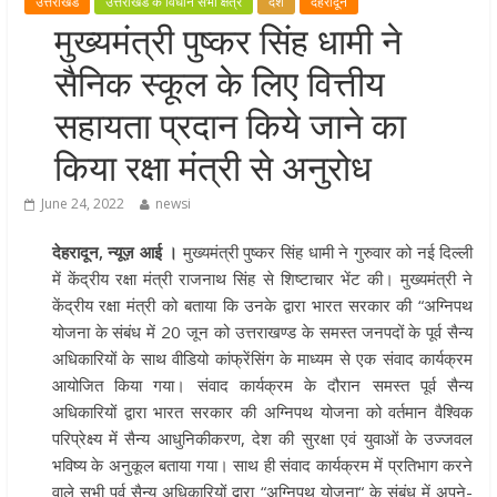
उत्तराखंड
उत्तराखंड के विधान सभा क्षेत्र
देश
देहरादून
मुख्यमंत्री पुष्कर सिंह धामी ने हरकी पैड़ी स
मुख्यमंत्री पुष्कर सिंह धामी ने
लेकर कांवड़ यात्रा मार्ग पर हेलीकॉप्टर से
सैनिक स्कूल के लिए वित्तीय
शिवभक्तों पर पुष्पवर्षा कर उनका स्वागत
किया गया
सहायता प्रदान किये जाने का
धर्मनगरी हरिद्वार में कांवड़ यात्रा के दौरान
किया रक्षा मंत्री से अनुरोध
मंगलवार को आस्था, सेवा और संस्कृति का
अद्भुत संगम देखने को मिला
June 24, 2022
newsi
मुख्यमंत्री ने स्वास्थ्य सेवा शिविर का किया
देहरादून, न्यूज़ आई ।
मुख्यमंत्री पुष्कर सिंह धामी ने गुरुवार को नई दिल्ली
शुभारंभ, श्रद्धालुओं को अपने हाथों से परो
में केंद्रीय रक्षा मंत्री राजनाथ सिंह से शिष्टाचार भेंट की। मुख्यमंत्री ने
भोजन
केंद्रीय रक्षा मंत्री को बताया कि उनके द्वारा भारत सरकार की “अग्निपथ
मुख्यमंत्री पुष्कर सिंह धामी ने एनडीआरए
योजना के संबंध में 20 जून को उत्तराखण्ड के समस्त जनपदों के पूर्व सैन्य
बटालियन गदरपुर का किया भ्रमण, जवानों
अधिकारियों के साथ वीडियो कांफ्रेंसिंग के माध्यम से एक संवाद कार्यक्रम
संवाद कर आपदा प्रबंधन व्यवस्थाओं की 
आयोजित किया गया। संवाद कार्यक्रम के दौरान समस्त पूर्व सैन्य
जानकारी
अधिकारियों द्वारा भारत सरकार की अग्निपथ योजना को वर्तमान वैश्विक
परिप्रेक्ष्य में सैन्य आधुनिकीकरण, देश की सुरक्षा एवं युवाओं के उज्जवल
भविष्य के अनुकूल बताया गया। साथ ही संवाद कार्यक्रम में प्रतिभाग करने
वाले सभी पूर्व सैन्य अधिकारियों द्वारा “अग्निपथ योजना“ के संबंध में अपने-