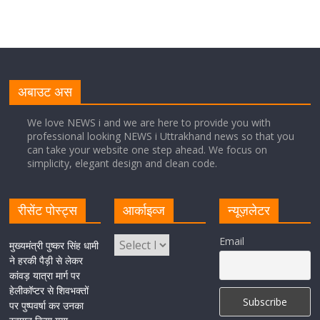
August 5, 2026
1 Comment
मुख्यमंत्री पुष्कर सिंह धामी ने सुनीं जनसमस्याएं, अधिकारियों को
त्वरित समाधान के दिए निर्देश
अबाउट अस
August 1, 2026
1 Comment
We love NEWS i and we are here to provide you with
मुख्यमंत्री ने प्रदान की विभिन्न विकास योजनाओं एवं निर्माण कार्यों के
professional looking NEWS i Uttrakhand news so that you
लिए ₹ 227 करोड़ की वित्तीय स्वीकृति
can take your website one step ahead. We focus on
simplicity, elegant design and clean code.
August 1, 2026
1 Comment
रीसेंट पोस्ट्स
आर्काइव्ज
न्यूज़लेटर
मुख्यमंत्री पुष्कर सिंह धामी ने एनडीआरएफ बटालियन गदरपुर का
किया भ्रमण, जवानों से संवाद कर आपदा प्रबंधन व्यवस्थाओं की ली
जानकारी
Email
मुख्यमंत्री पुष्कर सिंह धामी
ने हरकी पैड़ी से लेकर
August 1, 2026
1 Comment
कांवड़ यात्रा मार्ग पर
हेलीकॉप्टर से शिवभक्तों
पर पुष्पवर्षा कर उनका