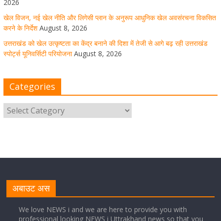
2026
खेल विजन, नई खेल नीति और लिगेसी प्लान के अनुरूप आधुनिक खेल अवसंरचना विकसित
August 8, 2026
1 Comment
करने के निर्देश
August 8, 2026
उत्तराखंड को खेल उत्कृष्टता का केंद्र बनाने की दिशा में तेजी से आगे बढ़ रही उत्तराखंड
स्पोर्ट्स यूनिवर्सिटी परियोजना
August 8, 2026
मुख्य सचिव ने कहा- कौशल विकास से संबंधित सभी विभाग एक
प्लेटफॉर्म पर करें काम
Categories
August 8, 2026
1 Comment
साइबर अपराध नियंत्रण व प्रबंधन में उत्तराखंड पुलिस का पांचवां
नंबर, सीएम धामी ने दी बधाई
August 8, 2026
1 Comment
नंदा की चौकी पुल की एप्राेच रोड धंसने के मामले में कार्रवाई;
अधिकारियों को किया निलंबित
अबाउट अस
August 8, 2026
1 Comment
We love NEWS i and we are here to provide you with
professional looking NEWS i Uttrakhand news so that you