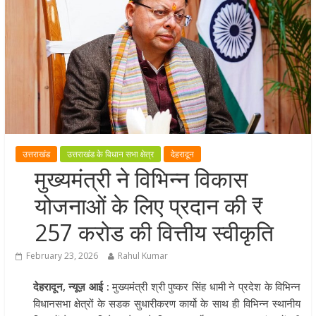
खेल प्रतिभाओं को हरसंभव प्रोत्साहन औ
विश्वस्तरीय सुविधाएँ उपलब्ध कराना सरक
की प्राथमिकता: मुख्यमंत्री धामी
राज्य के खिलाड़ियों ने अंतरराष्ट्रीय मंच प
बढ़ाया उत्तराखंड का गौरव: मुख्यमंत्री
गुणवत्ता से कोई समझौता नहीं, सभी कार्य
समय में पूर्ण हों: मुख्यमंत्री
खेल विजन, नई खेल नीति और लिगेसी प्ल
उत्तराखंड
उत्तराखंड के विधान सभा क्षेत्र
देहरादून
के अनुरूप आधुनिक खेल अवसंरचना
मुख्यमंत्री ने विभिन्न विकास
विकसित करने के निर्देश
योजनाओं के लिए प्रदान की ₹
257 करोड की वित्तीय स्वीकृति
February 23, 2026
Rahul Kumar
देहरादून, न्यूज़ आई :
मुख्यमंत्री श्री पुष्कर सिंह धामी ने प्रदेश के विभिन्न
विधानसभा क्षेत्रों के सडक सुधारीकरण कार्यो के साथ ही विभिन्न स्थानीय