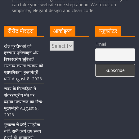
can take your website one step ahead. We focus on
Cabinet Baithak: उत्तराखंड में श्रमिकों को हर महीने 7 तारीख
simplicity, elegant design and clean code.
तक मिलेगी मजदूरी, ओवरटाइम पर मिलेगा दोगुना भुगतान
August 8, 2026
1 Comment
रीसेंट पोस्ट्स
आर्काइव्ज
न्यूज़लेटर
केंद्रीय रेल मंत्री ने मुख्यमंत्री के अनुरोध पर बनबसा रेलवे स्टेशन पर
Email
खेल प्रतिभाओं को
अमृतसर–टनकपुर एक्सप्रेस के ठहराव को स्वीकृति
हरसंभव प्रोत्साहन और
विश्वस्तरीय सुविधाएँ
August 6, 2026
1 Comment
उपलब्ध कराना सरकार की
प्राथमिकता: मुख्यमंत्री
धामी
August 8, 2026
राज्य के खिलाड़ियों ने
अंतरराष्ट्रीय मंच पर
बढ़ाया उत्तराखंड का गौरव:
मुख्यमंत्री
August 8,
2026
गुणवत्ता से कोई समझौता
नहीं, सभी कार्य तय समय
में पूर्ण हों: मुख्यमंत्री