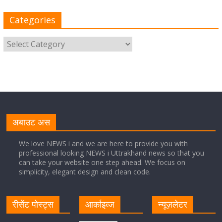
प्लेटफॉर्म पर करें काम
Categories
August 8, 2026
1 Comment
साइबर अपराध नियंत्रण व प्रबंधन में उत्तराखंड पुलिस का पांचवां
नंबर, सीएम धामी ने दी बधाई
August 8, 2026
1 Comment
नंदा की चौकी पुल की एप्राेच रोड धंसने के मामले में कार्रवाई;
अधिकारियों को किया निलंबित
अबाउट अस
August 8, 2026
1 Comment
We love NEWS i and we are here to provide you with
professional looking NEWS i Uttrakhand news so that you
can take your website one step ahead. We focus on
Cabinet Baithak: उत्तराखंड में श्रमिकों को हर महीने 7 तारीख
simplicity, elegant design and clean code.
तक मिलेगी मजदूरी, ओवरटाइम पर मिलेगा दोगुना भुगतान
August 8, 2026
1 Comment
रीसेंट पोस्ट्स
आर्काइव्ज
न्यूज़लेटर
केंद्रीय रेल मंत्री ने मुख्यमंत्री के अनुरोध पर बनबसा रेलवे स्टेशन पर