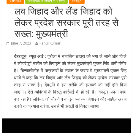
उत्तराखंड
उत्तराखंड के विधान सभा क्षेत्र
देहरादून
खेल प्रतिभाओं को हरसंभव प्रोत्साहन औ
लव जिहाद और लैंड जिहाद को
विश्वस्तरीय सुविधाएँ उपलब्ध कराना सरक
लेकर प्रदेश सरकार पूरी तरह से
की प्राथमिकता: मुख्यमंत्री धामी
राज्य के खिलाड़ियों ने अंतरराष्ट्रीय मंच प
सख्त: मुख्यमंत्री
बढ़ाया उत्तराखंड का गौरव: मुख्यमंत्री
June 7, 2023
Rahul Kumar
गुणवत्ता से कोई समझौता नहीं, सभी कार्य
समय में पूर्ण हों: मुख्यमंत्री
देहरादून, न्यूज़ आई :
पुरोला में नाबालिग छात्रा को भगा ले जाने और जिले
खेल विजन, नई खेल नीति और लिगेसी प्ल
में सौहार्दपूर्ण माहौल को बिगाड़ने को लेकर मुख्यमंत्री पुष्कर सिंह धामी गंभीर
के अनुरूप आधुनिक खेल अवसंरचना
है। चिन्यालीसौड़ में पत्रकारों के सवाल के जवाब में मुख्यमंत्री पुष्कर सिंह
विकसित करने के निर्देश
धामी ने कहा कि लव जिहाद और लैंड जिहाद को लेकर प्रदेश सरकार पूरी
तरह से सख्त है। देवभूमि में इस तरीके की हरकतों को नहीं होने दिया
जाएगा। ऐसे व्यक्तियों के विरुद्ध कार्रवाई भी हो रही हैं। कानून अपना काम
कर रहा है। लेकिन, जो सौहार्द व कानून व्यवस्था बिगाड़ने और माहौल खराब
करने का प्रयास करेगा, उनसे भी सख्ती से निपटा जाएगा।