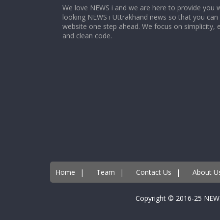
We love NEWS i and we are here to provide you w
looking NEWS i Uttrakhand news so that you can 
website one step ahead. We focus on simplicity, 
and clean code.
Home
|
Team
|
Contact Us
|
About U
Copyright © 2016-25 NEW