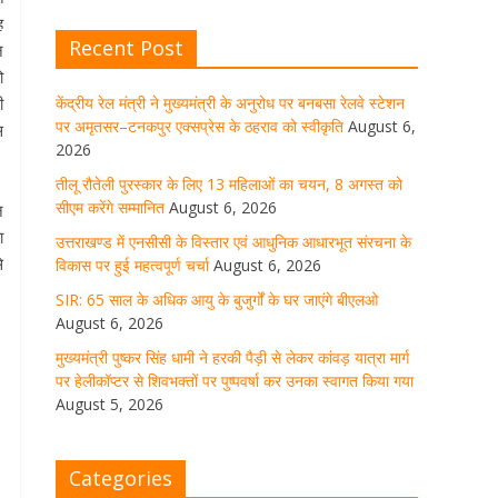
घर जाएंगे बीएलओ
ह
Recent Post
न
August 6, 2026
1 Comment
ो
केंद्रीय रेल मंत्री ने मुख्यमंत्री के अनुरोध पर बनबसा रेलवे स्टेशन
ी
पर अमृतसर–टनकपुर एक्सप्रेस के ठहराव को स्वीकृति
August 6,
मुख्यमंत्री पुष्कर सिंह धामी ने हरकी पैड़ी से
स
लेकर कांवड़ यात्रा मार्ग पर हेलीकॉप्टर से
2026
शिवभक्तों पर पुष्पवर्षा कर उनका स्वागत
।
तीलू रौतेली पुरस्कार के लिए 13 महिलाओं का चयन, 8 अगस्त को
किया गया
सीएम करेंगे सम्मानित
August 6, 2026
न
August 5, 2026
1 Comment
ा
उत्तराखण्ड में एनसीसी के विस्तार एवं आधुनिक आधारभूत संरचना के
े
विकास पर हुई महत्वपूर्ण चर्चा
August 6, 2026
SIR: 65 साल के अधिक आयु के बुजुर्गों के घर जाएंगे बीएलओ
धर्मनगरी हरिद्वार में कांवड़ यात्रा के दौरान
August 6, 2026
मंगलवार को आस्था, सेवा और संस्कृति का
अद्भुत संगम देखने को मिला
मुख्यमंत्री पुष्कर सिंह धामी ने हरकी पैड़ी से लेकर कांवड़ यात्रा मार्ग
पर हेलीकॉप्टर से शिवभक्तों पर पुष्पवर्षा कर उनका स्वागत किया गया
August 5, 2026
1 Comment
August 5, 2026
मुख्यमंत्री ने स्वास्थ्य सेवा शिविर का किया
Categories
शुभारंभ, श्रद्धालुओं को अपने हाथों से