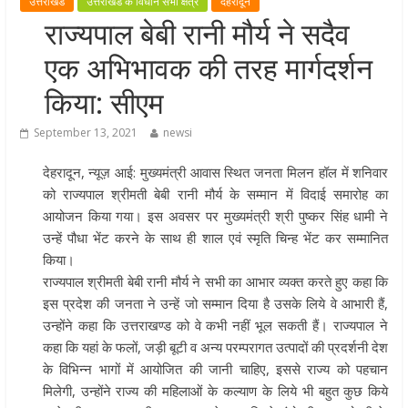
उत्तराखंड
उत्तराखंड के विधान सभा क्षेत्र
देहरादून
खेल प्रतिभाओं को हरसंभव प्रोत्साहन औ
राज्यपाल बेबी रानी मौर्य ने सदैव
विश्वस्तरीय सुविधाएँ उपलब्ध कराना सरक
एक अभिभावक की तरह मार्गदर्शन
की प्राथमिकता: मुख्यमंत्री धामी
राज्य के खिलाड़ियों ने अंतरराष्ट्रीय मंच प
किया: सीएम
बढ़ाया उत्तराखंड का गौरव: मुख्यमंत्री
September 13, 2021
newsi
गुणवत्ता से कोई समझौता नहीं, सभी कार्य
समय में पूर्ण हों: मुख्यमंत्री
देहरादून, न्यूज़ आई: मुख्यमंत्री आवास स्थित जनता मिलन हॉल में शनिवार
खेल विजन, नई खेल नीति और लिगेसी प्ल
को राज्यपाल श्रीमती बेबी रानी मौर्य के सम्मान में विदाई समारोह का
के अनुरूप आधुनिक खेल अवसंरचना
आयोजन किया गया। इस अवसर पर मुख्यमंत्री श्री पुष्कर सिंह धामी ने
विकसित करने के निर्देश
उन्हें पौधा भेंट करने के साथ ही शाल एवं स्मृति चिन्ह भेंट कर सम्मानित
किया।
राज्यपाल श्रीमती बेबी रानी मौर्य ने सभी का आभार व्यक्त करते हुए कहा कि
इस प्रदेश की जनता ने उन्हें जो सम्मान दिया है उसके लिये वे आभारी हैं,
उन्होंने कहा कि उत्तराखण्ड को वे कभी नहीं भूल सकती हैं। राज्यपाल ने
कहा कि यहां के फलों, जड़ी बूटी व अन्य परम्परागत उत्पादों की प्रदर्शनी देश
के विभिन्न भागों में आयोजित की जानी चाहिए, इससे राज्य को पहचान
मिलेगी, उन्होंने राज्य की महिलाओं के कल्याण के लिये भी बहुत कुछ किये