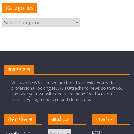
Categories
August 8, 2026
1 Comment
साइबर अपराध नियंत्रण व प्रबंधन में उत्तराखंड पुलिस का पांचवां
नंबर, सीएम धामी ने दी बधाई
August 8, 2026
1 Comment
नंदा की चौकी पुल की एप्राेच रोड धंसने के मामले में कार्रवाई;
अधिकारियों को किया निलंबित
अबाउट अस
August 8, 2026
1 Comment
We love NEWS i and we are here to provide you with
professional looking NEWS i Uttrakhand news so that you
can take your website one step ahead. We focus on
Cabinet Baithak: उत्तराखंड में श्रमिकों को हर महीने 7 तारीख
simplicity, elegant design and clean code.
तक मिलेगी मजदूरी, ओवरटाइम पर मिलेगा दोगुना भुगतान
August 8, 2026
1 Comment
रीसेंट पोस्ट्स
आर्काइव्ज
न्यूज़लेटर
केंद्रीय रेल मंत्री ने मुख्यमंत्री के अनुरोध पर बनबसा रेलवे स्टेशन पर
Email
खेल प्रतिभाओं को