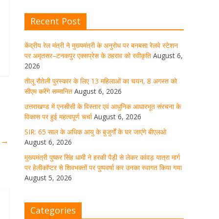
घर जाएंगे बीएलओ
Recent Post
August 6, 2026
1 Comment
केंद्रीय रेल मंत्री ने मुख्यमंत्री के अनुरोध पर बनबसा रेलवे स्टेशन
पर अमृतसर–टनकपुर एक्सप्रेस के ठहराव को स्वीकृति
August 6,
मुख्यमंत्री पुष्कर सिंह धामी ने हरकी पैड़ी से
लेकर कांवड़ यात्रा मार्ग पर हेलीकॉप्टर से
2026
शिवभक्तों पर पुष्पवर्षा कर उनका स्वागत
तीलू रौतेली पुरस्कार के लिए 13 महिलाओं का चयन, 8 अगस्त को
किया गया
सीएम करेंगे सम्मानित
August 6, 2026
August 5, 2026
1 Comment
उत्तराखण्ड में एनसीसी के विस्तार एवं आधुनिक आधारभूत संरचना के
विकास पर हुई महत्वपूर्ण चर्चा
August 6, 2026
SIR: 65 साल के अधिक आयु के बुजुर्गों के घर जाएंगे बीएलओ
धर्मनगरी हरिद्वार में कांवड़ यात्रा के दौरान
श
→
August 6, 2026
मंगलवार को आस्था, सेवा और संस्कृति का
अद्भुत संगम देखने को मिला
मुख्यमंत्री पुष्कर सिंह धामी ने हरकी पैड़ी से लेकर कांवड़ यात्रा मार्ग
पर हेलीकॉप्टर से शिवभक्तों पर पुष्पवर्षा कर उनका स्वागत किया गया
August 5, 2026
1 Comment
August 5, 2026
मुख्यमंत्री ने स्वास्थ्य सेवा शिविर का किया
Categories
शुभारंभ, श्रद्धालुओं को अपने हाथों से