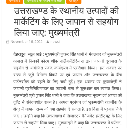
उत्तराखंड
उत्तराखंड के विधान सभा क्षेत्र
देहरादून
मुख्यमंत्री पुष्कर सिंह धामी ने हरकी पैड़ी स
उत्तराखण्ड के स्थानीय उत्पादों की
लेकर कांवड़ यात्रा मार्ग पर हेलीकॉप्टर से
मार्केटिंग के लिए जापान से सहयोग
शिवभक्तों पर पुष्पवर्षा कर उनका स्वागत
किया गया
लिया जाए: मुख्यमंत्री
धर्मनगरी हरिद्वार में कांवड़ यात्रा के दौरान
November 16, 2022
newsi
मंगलवार को आस्था, सेवा और संस्कृति का
अद्भुत संगम देखने को मिला
देहरादून, न्यूज़ आई :
मुख्यमंत्री पुष्कर सिंह धामी ने मंगलवार को मुख्यमंत्री
मुख्यमंत्री ने स्वास्थ्य सेवा शिविर का किया
आवास में फिक्की फोरम ऑफ पार्लियामेंटेरियन्स द्वारा जापानी दूतावास के
शुभारंभ, श्रद्धालुओं को अपने हाथों से परो
सहयोग से आयोजित संवाद कार्यक्रम में प्रतिभाग किया। इस अवसर पर
भोजन
राज्य से जुड़े विभिन्न विषयों पर एवं जापान और उत्तराखण्ड के बीच
पार्टनरशिप को बढ़ाने के लिए चर्चा हुई। इस अवसर पर मुख्यमंत्री ने
मुख्यमंत्री पुष्कर सिंह धामी ने एनडीआरए
जापानी प्रतिनिधिमण्डल का जापानी भाषा से शुरूआत कर स्वागत किया।
बटालियन गदरपुर का किया भ्रमण, जवानों
मुख्यमंत्री श्री पुष्कर सिंह धामी ने कहा कि उत्तराखण्ड भूकम्प एवं आपदा की
संवाद कर आपदा प्रबंधन व्यवस्थाओं की 
दृष्टि से संवेदनशील राज्य है। आपदा प्रबंधन एवं भूकम्परोधी तकनीक के
जानकारी
क्षेत्र में जापान राज्य को क्या सहयोग दे सकता है, इस दिशा में प्रयास किये
जाएं। उन्होंने कहा कि उत्तराखण्ड में डिजास्टर मैनेजमेंट इंस्टीट्यूट के लिए
जापान से सहयोग लिया जाए। मुख्यमंत्री ने कहा कि उत्तराखण्ड में पर्यटन,