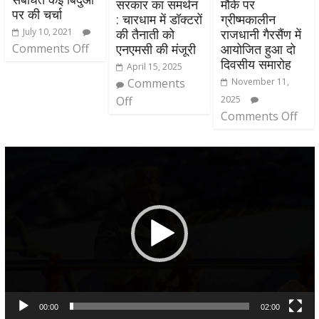
सरकार का समर्थन
मौके पर
पर की चर्चा
: चारधाम में डॉक्टरों
ग्रीष्मकालीन
July 10, 2021
की तैनाती को
राजधानी गैरसैंण में
Comments Off
एनएमसी की मंजूरी
आयोजित हुआ दो
दिवसीय समारोह
April 15, 2025
Comments
November 11,
Off
2025
Comments Off
Video
Player
00:00
02:00