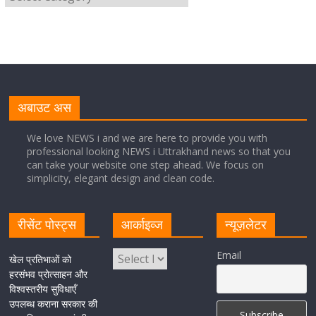
साइबर अपराध नियंत्रण व प्रबंधन में उत्तराखंड पुलिस का पांचवां
नंबर, सीएम धामी ने दी बधाई
August 8, 2026
1 Comment
नंदा की चौकी पुल की एप्राेच रोड धंसने के मामले में कार्रवाई;
अधिकारियों को किया निलंबित
अबाउट अस
August 8, 2026
1 Comment
We love NEWS i and we are here to provide you with
professional looking NEWS i Uttrakhand news so that you
can take your website one step ahead. We focus on
Cabinet Baithak: उत्तराखंड में श्रमिकों को हर महीने 7 तारीख
simplicity, elegant design and clean code.
तक मिलेगी मजदूरी, ओवरटाइम पर मिलेगा दोगुना भुगतान
August 8, 2026
1 Comment
रीसेंट पोस्ट्स
आर्काइव्ज
न्यूज़लेटर
केंद्रीय रेल मंत्री ने मुख्यमंत्री के अनुरोध पर बनबसा रेलवे स्टेशन पर
Email
खेल प्रतिभाओं को
अमृतसर–टनकपुर एक्सप्रेस के ठहराव को स्वीकृति
हरसंभव प्रोत्साहन और
विश्वस्तरीय सुविधाएँ
August 6, 2026
1 Comment
उपलब्ध कराना सरकार की