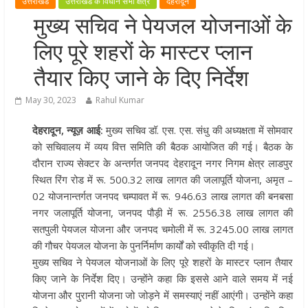
उत्तराखंड
उत्तराखंड के विधान सभा क्षेत्र
देहरादून
खेल प्रतिभाओं को हरसंभव प्रोत्साहन औ
मुख्य सचिव ने पेयजल योजनाओं के
विश्वस्तरीय सुविधाएँ उपलब्ध कराना सरक
लिए पूरे शहरों के मास्टर प्लान
की प्राथमिकता: मुख्यमंत्री धामी
राज्य के खिलाड़ियों ने अंतरराष्ट्रीय मंच प
तैयार किए जाने के दिए निर्देश
बढ़ाया उत्तराखंड का गौरव: मुख्यमंत्री
May 30, 2023
Rahul Kumar
गुणवत्ता से कोई समझौता नहीं, सभी कार्य
समय में पूर्ण हों: मुख्यमंत्री
देहरादून, न्यूज़ आई:
मुख्य सचिव डॉ. एस. एस. संधु की अध्यक्षता में सोमवार
खेल विजन, नई खेल नीति और लिगेसी प्ल
को सचिवालय में व्यय वित्त समिति की बैठक आयोजित की गई। बैठक के
के अनुरूप आधुनिक खेल अवसंरचना
दौरान राज्य सेक्टर के अन्तर्गत जनपद देहरादून नगर निगम क्षेत्र लाडपुर
विकसित करने के निर्देश
स्थित रिंग रोड में रू. 500.32 लाख लागत की जलापूर्ति योजना, अमृत –
02 योजनान्तर्गत जनपद चम्पावत में रू. 946.63 लाख लागत की बनबसा
नगर जलापूर्ति योजना, जनपद पौड़ी में रू. 2556.38 लाख लागत की
सतपुली पेयजल योजना और जनपद चमोली में रू. 3245.00 लाख लागत
की गौचर पेयजल योजना के पुनर्निर्माण कार्यों को स्वीकृति दी गई।
मुख्य सचिव ने पेयजल योजनाओं के लिए पूरे शहरों के मास्टर प्लान तैयार
किए जाने के निर्देश दिए। उन्होंने कहा कि इससे आने वाले समय में नई
योजना और पुरानी योजना जो जोड़ने में समस्याएं नहीं आएंगी। उन्होंने कहा