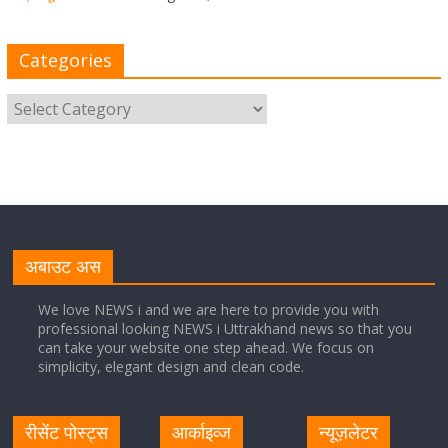
मुख्य सचिव ने कहा- कौशल विकास से संबंधित सभी विभाग एक
प्लेटफॉर्म पर करें काम
Categories
August 8, 2026
1 Comment
साइबर अपराध नियंत्रण व प्रबंधन में उत्तराखंड पुलिस का पांचवां
नंबर, सीएम धामी ने दी बधाई
August 8, 2026
1 Comment
नंदा की चौकी पुल की एप्राेच रोड धंसने के मामले में कार्रवाई;
अधिकारियों को किया निलंबित
अबाउट अस
August 8, 2026
1 Comment
We love NEWS i and we are here to provide you with
professional looking NEWS i Uttrakhand news so that you
can take your website one step ahead. We focus on
Cabinet Baithak: उत्तराखंड में श्रमिकों को हर महीने 7 तारीख
simplicity, elegant design and clean code.
तक मिलेगी मजदूरी, ओवरटाइम पर मिलेगा दोगुना भुगतान
August 8, 2026
1 Comment
रीसेंट पोस्ट्स
आर्काइव्ज
न्यूज़लेटर