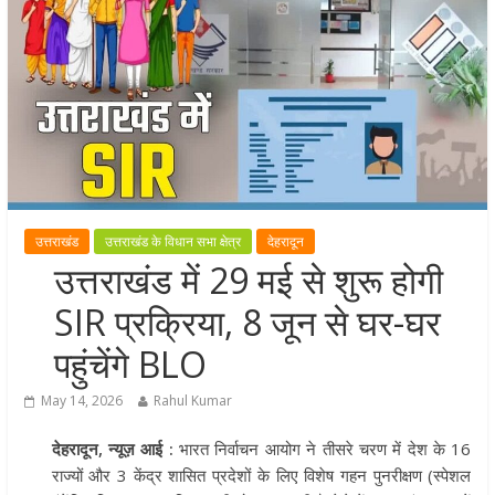
उत्तराखंड को खेल उत्कृष्टता का केंद्र बन
की दिशा में तेजी से आगे बढ़ रही उत्तराखंड
स्पोर्ट्स यूनिवर्सिटी परियोजना
खेल प्रतिभाओं को हरसंभव प्रोत्साहन औ
विश्वस्तरीय सुविधाएँ उपलब्ध कराना सरक
की प्राथमिकता: मुख्यमंत्री धामी
राज्य के खिलाड़ियों ने अंतरराष्ट्रीय मंच प
बढ़ाया उत्तराखंड का गौरव: मुख्यमंत्री
उत्तराखंड
उत्तराखंड के विधान सभा क्षेत्र
देहरादून
गुणवत्ता से कोई समझौता नहीं, सभी कार्य
उत्तराखंड में 29 मई से शुरू होगी
समय में पूर्ण हों: मुख्यमंत्री
SIR प्रक्रिया, 8 जून से घर-घर
पहुंचेंगे BLO
May 14, 2026
Rahul Kumar
देहरादून, न्यूज़ आई :
भारत निर्वाचन आयोग ने तीसरे चरण में देश के 16
राज्यों और 3 केंद्र शासित प्रदेशों के लिए विशेष गहन पुनरीक्षण (स्पेशल