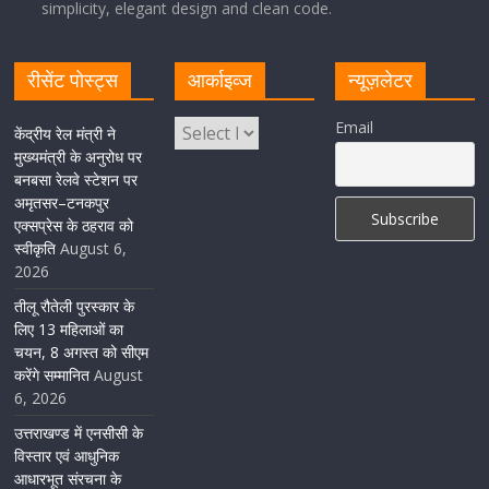
धोकर किया स्वागत
simplicity, elegant design and clean code.
August 5, 2026
1 Comment
रीसेंट पोस्ट्स
आर्काइव्ज
न्यूज़लेटर
मुख्यमंत्री पुष्कर सिंह धामी ने किया मसूरी विधानसभा में विभिन्न
Email
विकास योजनाओं का लोकार्पण-शिलान्यास
केंद्रीय रेल मंत्री ने
मुख्यमंत्री के अनुरोध पर
August 5, 2026
1 Comment
बनबसा रेलवे स्टेशन पर
अमृतसर–टनकपुर
एक्सप्रेस के ठहराव को
स्वीकृति
August 6,
2026
तीलू रौतेली पुरस्कार के
लिए 13 महिलाओं का
चयन, 8 अगस्त को सीएम
करेंगे सम्मानित
August
6, 2026
उत्तराखण्ड में एनसीसी के
विस्तार एवं आधुनिक
आधारभूत संरचना के