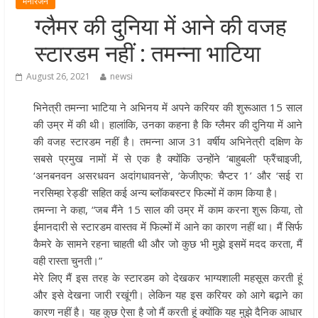
मनोरंजन
मुख्यमंत्री पुष्कर सिंह धामी ने हरकी पैड़ी स
ग्लैमर की दुनिया में आने की वजह
लेकर कांवड़ यात्रा मार्ग पर हेलीकॉप्टर से
स्टारडम नहीं : तमन्ना भाटिया
शिवभक्तों पर पुष्पवर्षा कर उनका स्वागत
किया गया
August 26, 2021
newsi
धर्मनगरी हरिद्वार में कांवड़ यात्रा के दौरान
भिनेत्री तमन्ना भाटिया ने अभिनय में अपने करियर की शुरूआत 15 साल
मंगलवार को आस्था, सेवा और संस्कृति का
की उम्र में की थी। हालांकि, उनका कहना है कि ग्लैमर की दुनिया में आने
अद्भुत संगम देखने को मिला
की वजह स्टारडम नहीं है। तमन्ना आज 31 वर्षीय अभिनेत्री दक्षिण के
मुख्यमंत्री ने स्वास्थ्य सेवा शिविर का किया
सबसे प्रमुख नामों में से एक है क्योंकि उन्होंने ‘बाहुबली’ फ्रैंचाइजी,
शुभारंभ, श्रद्धालुओं को अपने हाथों से परो
‘अनबनवन असरधवन अदांगधावनसे’, ‘केजीएफ: चैप्टर 1’ और ‘सई रा
भोजन
नरसिम्हा रेड्डी’ सहित कई अन्य ब्लॉकबस्टर फिल्मों में काम किया है।
मुख्यमंत्री पुष्कर सिंह धामी ने एनडीआरए
तमन्ना ने कहा, “जब मैंने 15 साल की उम्र में काम करना शुरू किया, तो
बटालियन गदरपुर का किया भ्रमण, जवानों
ईमानदारी से स्टारडम वास्तव में फिल्मों में आने का कारण नहीं था। मैं सिर्फ
संवाद कर आपदा प्रबंधन व्यवस्थाओं की 
कैमरे के सामने रहना चाहती थी और जो कुछ भी मुझे इसमें मदद करता, मैं
वही रास्ता चुनती।”
जानकारी
मेरे लिए मैं इस तरह के स्टारडम को देखकर भाग्यशाली महसूस करती हूं
और इसे देखना जारी रखूंगी। लेकिन यह इस करियर को आगे बढ़ाने का
कारण नहीं है। यह कुछ ऐसा है जो मैं करती हूं क्योंकि यह मुझे दैनिक आधार