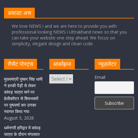
अबाउट अस
August 1, 2026
1 Comment
We love NEWS i and we are here to provide you with
मुख्यमंत्री ने प्रदान की विभिन्न विकास योजनाओं एवं निर्माण कार्यों के
professional looking NEWS i Uttrakhand news so that you
लिए ₹ 227 करोड़ की वित्तीय स्वीकृति
can take your website one step ahead. We focus on
simplicity, elegant design and clean code.
August 1, 2026
1 Comment
रीसेंट पोस्ट्स
आर्काइव्ज
न्यूज़लेटर
मुख्यमंत्री पुष्कर सिंह धामी ने एनडीआरएफ बटालियन गदरपुर का
किया भ्रमण, जवानों से संवाद कर आपदा प्रबंधन व्यवस्थाओं की ली
जानकारी
Email
मुख्यमंत्री पुष्कर सिंह धामी
ने हरकी पैड़ी से लेकर
August 1, 2026
1 Comment
कांवड़ यात्रा मार्ग पर
हेलीकॉप्टर से शिवभक्तों
पर पुष्पवर्षा कर उनका
स्वागत किया गया
August 5, 2026
धर्मनगरी हरिद्वार में कांवड़
यात्रा के दौरान मंगलवार