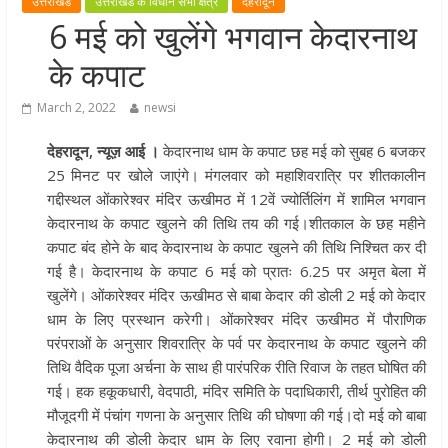
उत्तराखंड
उत्तराखंड के विधान सभा क्षेत्र
देहरादून
मुख्यमंत्री पुष्कर सिंह धामी ने हरकी पैड़ी स
6 मई को खुलेंगे भगवान केदारनाथ
लेकर कांवड़ यात्रा मार्ग पर हेलीकॉप्टर से
के कपाट
शिवभक्तों पर पुष्पवर्षा कर उनका स्वागत
किया गया
March 2, 2022
newsi
धर्मनगरी हरिद्वार में कांवड़ यात्रा के दौरान
देहरादून, न्यूज़ आई ।
केदारनाथ धाम के कपाट छह मई को सुबह 6 बजकर
मंगलवार को आस्था, सेवा और संस्कृति का
25 मिनट पर खोले जाएंगे। मंगलवार को महाशिवरात्रि पर शीतकालीन
अद्भुत संगम देखने को मिला
गद्दीस्थल ओंकारेश्वर मंदिर ऊखीमठ में 12वें ज्योर्तिलिंग में शामिल भगवान
मुख्यमंत्री ने स्वास्थ्य सेवा शिविर का किया
केदारनाथ के कपाट खुलने की तिथि तय की गई।शीतकाल के छह महीने
शुभारंभ, श्रद्धालुओं को अपने हाथों से परो
कपाट बंद होने के बाद केदारनाथ के कपाट खुलने की तिथि निश्चित कर दी
भोजन
गई है। केदारनाथ के कपाट 6 मई को प्रातः 6.25 पर अमृत बेला में
मुख्यमंत्री पुष्कर सिंह धामी ने एनडीआरए
खुलेंगे। ओंकारेश्वर मंदिर ऊखीमठ से बाबा केदार की डोली 2 मई को केदार
बटालियन गदरपुर का किया भ्रमण, जवानों
धाम के लिए प्रस्थान करेगी। ओंकारेश्वर मंदिर ऊखीमठ में पौराणिक
संवाद कर आपदा प्रबंधन व्यवस्थाओं की 
परंपराओं के अनुसार शिवरात्रि के पर्व पर केदारनाथ के कपाट खुलने की
तिथि वैदिक पूजा अर्चना के साथ ही पारंपरिक रीति रिवाज के तहत घोषित की
जानकारी
गई। हक हकूकधारी, वेदपाठी, मंदिर समिति के पदाधिकारी, तीर्थ पुरोहित की
मौजूदगी में पंचांग गणना के अनुसार तिथि की घोषणा की गई।दो मई को बाबा
केदारनाथ की डोली केदार धाम के लिए रवाना होगी। 2 मई को डोली