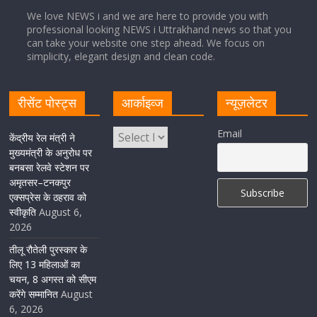
We love NEWS i and we are here to provide you with
professional looking NEWS i Uttrakhand news so that you
सीएम धामी ने हरिद्वार में शिवभक्तों का हेलिकॉप्टर से पुष्पवर्षा और पैर
can take your website one step ahead. We focus on
धोकर किया स्वागत
simplicity, elegant design and clean code.
August 5, 2026
1 Comment
रीसेंट पोस्ट्स
आर्काइव्ज
न्यूज़लेटर
मुख्यमंत्री पुष्कर सिंह धामी ने किया मसूरी विधानसभा में विभिन्न
Email
विकास योजनाओं का लोकार्पण-शिलान्यास
केंद्रीय रेल मंत्री ने
मुख्यमंत्री के अनुरोध पर
August 5, 2026
1 Comment
बनबसा रेलवे स्टेशन पर
अमृतसर–टनकपुर
एक्सप्रेस के ठहराव को
स्वीकृति
August 6,
2026
तीलू रौतेली पुरस्कार के
लिए 13 महिलाओं का
चयन, 8 अगस्त को सीएम
करेंगे सम्मानित
August
6, 2026