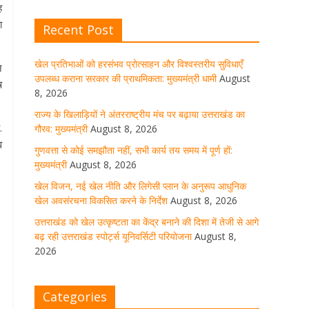
ह
ा
Recent Post
खेल विजन, नई खेल नीति और लिगेसी
प्लान के अनुरूप आधुनिक खेल अवसंरचना
विकसित करने के निर्देश
खेल प्रतिभाओं को हरसंभव प्रोत्साहन और विश्वस्तरीय सुविधाएँ
े
उपलब्ध कराना सरकार की प्राथमिकता: मुख्यमंत्री धामी
August
ष
August 8, 2026
1 Comment
8, 2026
राज्य के खिलाड़ियों ने अंतरराष्ट्रीय मंच पर बढ़ाया उत्तराखंड का
.
गौरव: मुख्यमंत्री
August 8, 2026
उत्तराखंड को खेल उत्कृष्टता का केंद्र
बनाने की दिशा में तेजी से आगे बढ़ रही
व
गुणवत्ता से कोई समझौता नहीं, सभी कार्य तय समय में पूर्ण हों:
उत्तराखंड स्पोर्ट्स यूनिवर्सिटी परियोजना
मुख्यमंत्री
August 8, 2026
August 8, 2026
1 Comment
खेल विजन, नई खेल नीति और लिगेसी प्लान के अनुरूप आधुनिक
खेल अवसंरचना विकसित करने के निर्देश
August 8, 2026
उत्तराखंड को खेल उत्कृष्टता का केंद्र बनाने की दिशा में तेजी से आगे
मुख्य सचिव ने कहा- कौशल विकास से
बढ़ रही उत्तराखंड स्पोर्ट्स यूनिवर्सिटी परियोजना
August 8,
संबंधित सभी विभाग एक प्लेटफॉर्म पर करें
2026
काम
August 8, 2026
1 Comment
Categories
साइबर अपराध नियंत्रण व प्रबंधन में