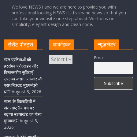
August 8, 2026
1 Comment
We love NEWS i and we are here to provide you with
professional looking NEWS i Uttrakhand news so that you
can take your website one step ahead. We focus on
Cabinet Baithak: उत्तराखंड में श्रमिकों को हर महीने 7 तारीख
simplicity, elegant design and clean code.
तक मिलेगी मजदूरी, ओवरटाइम पर मिलेगा दोगुना भुगतान
August 8, 2026
1 Comment
रीसेंट पोस्ट्स
आर्काइव्ज
न्यूज़लेटर
केंद्रीय रेल मंत्री ने मुख्यमंत्री के अनुरोध पर बनबसा रेलवे स्टेशन पर
Email
खेल प्रतिभाओं को
अमृतसर–टनकपुर एक्सप्रेस के ठहराव को स्वीकृति
हरसंभव प्रोत्साहन और
विश्वस्तरीय सुविधाएँ
August 6, 2026
1 Comment
उपलब्ध कराना सरकार की
प्राथमिकता: मुख्यमंत्री
धामी
August 8, 2026
राज्य के खिलाड़ियों ने
अंतरराष्ट्रीय मंच पर
बढ़ाया उत्तराखंड का गौरव:
मुख्यमंत्री
August 8,
2026
गुणवत्ता से कोई समझौता