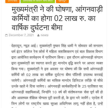
उत्तराखंड
उत्तराखंड के विधान सभा क्षेत्र
देहरादून
खेल प्रतिभाओं को हरसंभव प्रोत्साहन औ
मुख्यमंत्री ने की घोषणा, आंगनवाड़ी
विश्वस्तरीय सुविधाएँ उपलब्ध कराना सरक
कर्मियों का होगा 02 लाख रु. का
की प्राथमिकता: मुख्यमंत्री धामी
राज्य के खिलाड़ियों ने अंतरराष्ट्रीय मंच प
वार्षिक दुर्घटना बीमा
बढ़ाया उत्तराखंड का गौरव: मुख्यमंत्री
December 7, 2021
newsi
गुणवत्ता से कोई समझौता नहीं, सभी कार्य
समय में पूर्ण हों: मुख्यमंत्री
देहरादून, न्यूज़ आई। मुख्यमंत्री पुष्कर सिंह धामी ने सोमवार को सनातन
खेल विजन, नई खेल नीति और लिगेसी प्ल
धर्म इंटर कॉलेज रेस कोर्स में महिला सशक्तिकरण एवं बाल विकास विभाग
के अनुरूप आधुनिक खेल अवसंरचना
द्वारा आयोजित कार्यक्रम में प्रतिभाग किया। इस दौरान आंगनवाड़ी संगठन
विकसित करने के निर्देश
द्वारा मुख्यमंत्री का स्वागत करते हुए मानदेय वृद्धि करने पर आभार व्यक्त
किया गया। मुख्यमंत्री ने इस अवसर पर घोषणा की कि सभी आंगनवाड़ी
कर्मियों को 02 लाख का वार्षिक दुर्घटना बीमा पॉलिसी उपलब्ध करवाई
जायेगी। आंगनवाड़ी कर्मियों का मासिक मानदेय डिजिटल तरीक़े से सीधे
उनके खाते मे दिया जायेगा। आंगनवाड़ी कार्यकत्रियों के 25 प्रतिशत पद
आंगनवाड़ी सहायिकाओं, जिन्होंने 10 वर्ष की संतोषजनक सेवा पूर्ण की हो
और आवश्यक शैक्षिक योग्यता पूरी करती हो, के द्वारा भरे जायेंगे। प्रदेश में
जिन लोगों पर राष्ट्रीय खाद्य सुरक्षा अधिनियम लागू नहीं होता है, उन्हें