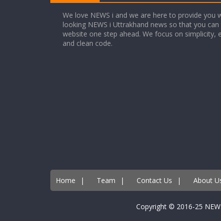
We love NEWS i and we are here to provide you w
looking NEWS i Uttrakhand news so that you can 
website one step ahead. We focus on simplicity, 
and clean code.
Home
|
Team
|
Contact Us
|
About U
Copyright © 2016-25 NEW