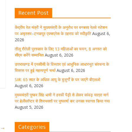
घर जाएंगे बीएलओ
Recent Post
August 6, 2026
1 Comment
केंद्रीय रेल मंत्री ने मुख्यमंत्री के अनुरोध पर बनबसा रेलवे स्टेशन
पर अमृतसर–टनकपुर एक्सप्रेस के ठहराव को स्वीकृति
August 6,
मुख्यमंत्री पुष्कर सिंह धामी ने हरकी पैड़ी से
लेकर कांवड़ यात्रा मार्ग पर हेलीकॉप्टर से
2026
शिवभक्तों पर पुष्पवर्षा कर उनका स्वागत
तीलू रौतेली पुरस्कार के लिए 13 महिलाओं का चयन, 8 अगस्त को
किया गया
सीएम करेंगे सम्मानित
August 6, 2026
August 5, 2026
1 Comment
उत्तराखण्ड में एनसीसी के विस्तार एवं आधुनिक आधारभूत संरचना के
विकास पर हुई महत्वपूर्ण चर्चा
August 6, 2026
SIR: 65 साल के अधिक आयु के बुजुर्गों के घर जाएंगे बीएलओ
धर्मनगरी हरिद्वार में कांवड़ यात्रा के दौरान
August 6, 2026
मंगलवार को आस्था, सेवा और संस्कृति का
अद्भुत संगम देखने को मिला
मुख्यमंत्री पुष्कर सिंह धामी ने हरकी पैड़ी से लेकर कांवड़ यात्रा मार्ग
पर हेलीकॉप्टर से शिवभक्तों पर पुष्पवर्षा कर उनका स्वागत किया गया
August 5, 2026
1 Comment
August 5, 2026
मुख्यमंत्री ने स्वास्थ्य सेवा शिविर का किया
Categories
ी
→
शुभारंभ, श्रद्धालुओं को अपने हाथों से