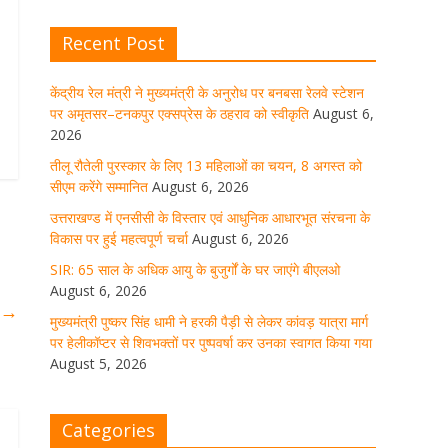
घर जाएंगे बीएलओ
Recent Post
August 6, 2026
1 Comment
केंद्रीय रेल मंत्री ने मुख्यमंत्री के अनुरोध पर बनबसा रेलवे स्टेशन
पर अमृतसर–टनकपुर एक्सप्रेस के ठहराव को स्वीकृति
August 6,
मुख्यमंत्री पुष्कर सिंह धामी ने हरकी पैड़ी से
लेकर कांवड़ यात्रा मार्ग पर हेलीकॉप्टर से
2026
शिवभक्तों पर पुष्पवर्षा कर उनका स्वागत
तीलू रौतेली पुरस्कार के लिए 13 महिलाओं का चयन, 8 अगस्त को
किया गया
सीएम करेंगे सम्मानित
August 6, 2026
August 5, 2026
1 Comment
उत्तराखण्ड में एनसीसी के विस्तार एवं आधुनिक आधारभूत संरचना के
विकास पर हुई महत्वपूर्ण चर्चा
August 6, 2026
SIR: 65 साल के अधिक आयु के बुजुर्गों के घर जाएंगे बीएलओ
धर्मनगरी हरिद्वार में कांवड़ यात्रा के दौरान
August 6, 2026
मंगलवार को आस्था, सेवा और संस्कृति का
ा
→
अद्भुत संगम देखने को मिला
मुख्यमंत्री पुष्कर सिंह धामी ने हरकी पैड़ी से लेकर कांवड़ यात्रा मार्ग
पर हेलीकॉप्टर से शिवभक्तों पर पुष्पवर्षा कर उनका स्वागत किया गया
August 5, 2026
1 Comment
August 5, 2026
मुख्यमंत्री ने स्वास्थ्य सेवा शिविर का किया
Categories
शुभारंभ, श्रद्धालुओं को अपने हाथों से