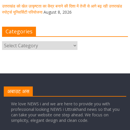
उत्तराखंड को खेल उत्कृष्टता का केंद्र बनाने की दिशा में तेजी से आगे बढ़ रही उत्तराखंड
स्पोर्ट्स यूनिवर्सिटी परियोजना
August 8, 2026
मुख्य सचिव ने कहा- कौशल विकास से संबंधित सभी विभाग एक
प्लेटफॉर्म पर करें काम
Categories
August 8, 2026
1 Comment
साइबर अपराध नियंत्रण व प्रबंधन में उत्तराखंड पुलिस का पांचवां
नंबर, सीएम धामी ने दी बधाई
August 8, 2026
1 Comment
नंदा की चौकी पुल की एप्राेच रोड धंसने के मामले में कार्रवाई;
अधिकारियों को किया निलंबित
अबाउट अस
August 8, 2026
1 Comment
We love NEWS i and we are here to provide you with
professional looking NEWS i Uttrakhand news so that you
can take your website one step ahead. We focus on
Cabinet Baithak: उत्तराखंड में श्रमिकों को हर महीने 7 तारीख
simplicity, elegant design and clean code.
तक मिलेगी मजदूरी, ओवरटाइम पर मिलेगा दोगुना भुगतान