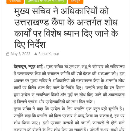
उत्तराखंड
उत्तराखंड के विधान सभा क्षेत्र
देहरादून
खेल प्रतिभाओं को हरसंभव प्रोत्साहन औ
मुख्य सचिव ने अधिकारियों को
विश्वस्तरीय सुविधाएँ उपलब्ध कराना सरक
उत्तराखण्ड कैंपा के अन्तर्गत शोध
की प्राथमिकता: मुख्यमंत्री धामी
राज्य के खिलाड़ियों ने अंतरराष्ट्रीय मंच प
कार्यों पर विशेष ध्यान दिए जाने के
बढ़ाया उत्तराखंड का गौरव: मुख्यमंत्री
दिए निर्देश
गुणवत्ता से कोई समझौता नहीं, सभी कार्य
समय में पूर्ण हों: मुख्यमंत्री
May 8, 2023
Rahul Kumar
खेल विजन, नई खेल नीति और लिगेसी प्ल
देहरादून, न्यूज़ आई :
मुख्य सचिव डॉ.एस.एस. संधु ने सोमवार को सचिवालय
के अनुरूप आधुनिक खेल अवसंरचना
में उत्तराखण्ड कैंपा की संचालन समिति की 7वीं बैठक की अध्यक्षता की। इस
विकसित करने के निर्देश
अवसर पर मुख्य सचिव ने अधिकारियों को उत्तराखण्ड कैंपा के अन्तर्गत शोध
कार्यों पर विशेष ध्यान दिए जाने के निर्देश दिए। उन्होंने कहा कि वन विभाग
द्वारा प्रदेश से सम्बन्धित विषयों और मुद्दों पर शोध किए जाने की आवश्यकता
है जिससे प्रदेश और प्रदेशवासियों को लाभ मिल सके।
मुख्य सचिव ने कहा कि प्रदेश के लिए वनाग्नि एक बहुत बड़ी चुनौति है।
उन्होंने कहा कि वनाग्नि को किस प्रकार से काबू किया जा सकता है, इस पर
शोध किया जाए। इसी प्रकार फसलों को जंगली जानवरों से होने वाले
नुकसान को रोकने के लिए शोध किए जा सकते हैं। जंगली सूअर, हाथी और